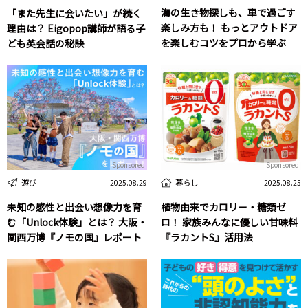
海の生き物探しも、車で過ごす
「また先生に会いたい」が続く
楽しみ方も！ もっとアウトドア
理由は？ Eigopop講師が語る子
を楽しむコツをプロから学ぶ
ども英会話の秘訣
Sponsored
Sponsored
遊び
暮らし
2025.08.29
2025.08.25
未知の感性と出会い想像力を育
植物由来でカロリー・糖類ゼ
む「Unlock体験」とは？ 大阪・
ロ！ 家族みんなに優しい甘味料
関西万博『ノモの国』レポート
『ラカントS』活用法