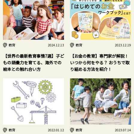
Sponsored
教育
教育
2024.12.13
2023.12.19
【世界の最新教育事情7選】子ど
【お金の教育】専門家が解説！
もの語彙力を育てる、海外での
いつから何をやる？ おうちで取
絵本との触れ合い方
り組める方法を紹介！
教育
教育
2022.01.12
2023.07.14