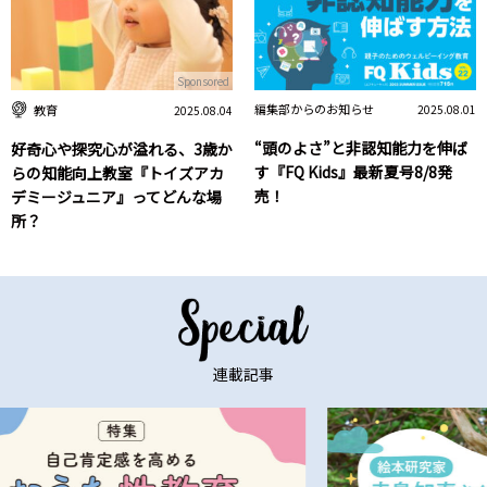
Sponsored
編集部からのお知らせ
教育
2025.08.01
2025.08.04
“頭のよさ”と非認知能力を伸ば
好奇心や探究心が溢れる、3歳か
す『FQ Kids』最新夏号8/8発
らの知能向上教室『トイズアカ
売！
デミージュニア』ってどんな場
所？
連載記事