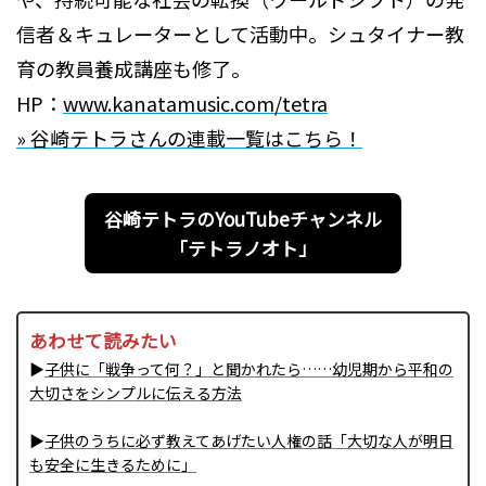
信者＆キュレーターとして活動中。シュタイナー教
育の教員養成講座も修了。
HP：
www.kanatamusic.com/tetra
» 谷崎テトラさんの連載一覧はこちら！
谷崎テトラのYouTubeチャンネル
「テトラノオト」
あわせて読みたい
▶
子供に「戦争って何？」と聞かれたら……幼児期から平和の
大切さをシンプルに伝える方法
▶
子供のうちに必ず教えてあげたい人権の話「大切な人が明日
も安全に生きるために」