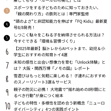
スポーツをする子どものために知っておきたい、
「親の関わり方」の鉄則とは｜専門家監修
“頭のよさ”と非認知能力を伸ばす『FQ Kids』最新夏
号8/8発売！
しつこく駄々をこねる子を納得させられる方法は？
今すぐできる「環境＆習慣づくり」
【2025年最新】脳トレからAIペットまで、幼児＆小
学生におすすめの知育トイ4選
未知の感性と出会い想像力を育む「Unlock体験」と
は？ 大阪・関西万博『ノモの国』レポート
雪遊びはもっと気軽に楽しめる！ 子連れにおすすめ
のスノーリゾート3選＆サービス
親子の防災に必携！ 大地震で“揺れ始めの8秒間にと
るべき行動”が身につく絵本
子どもの特性・多様性を認め合う新概念「ニューロ
ダイバーシティ」4つの実践ポイント