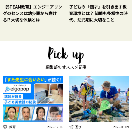
【STEAM教育】エンジニアリン
子どもの「個才」を引き出す教
グのセンスは幼少期から磨け
育環境とは？ 知能も多様性の時
る!? 大切な体験とは
代、幼児期に大切なこと
編集部のオススメ記事
Sponsored
Sponsored
遊び
教育
2025.09.09
2025.12.16