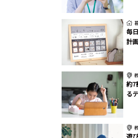
毎日
計
約7
る
遊び