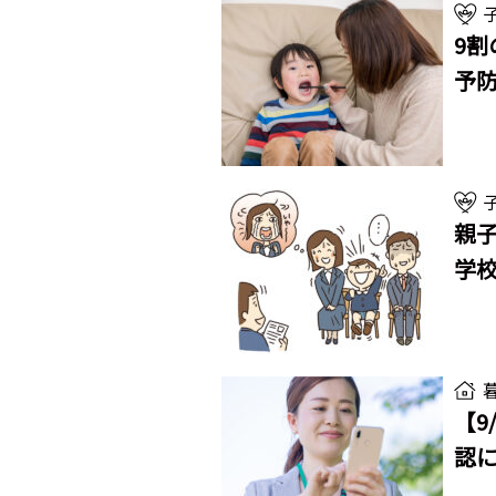
9割
予
親子
学校
【9
認に