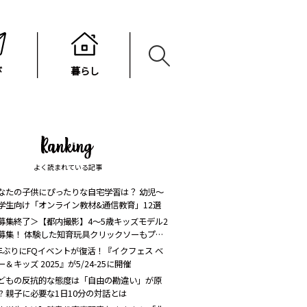
び
暮らし
よく読まれている記事
なたの子供にぴったりな自宅学習は？ 幼児〜
学生向け「オンライン教材&通信教育」12選
募集終了＞【都内撮影】4～5歳キッズモデル2
募集！ 体験した知育玩具クリックソーもプレ
ント！
年ぶりにFQイベントが復活！『イクフェス ベ
ー＆キッズ 2025』が5/24-25に開催
どもの反抗的な態度は「自由の勘違い」が原
!? 親子に必要な1日10分の対話とは