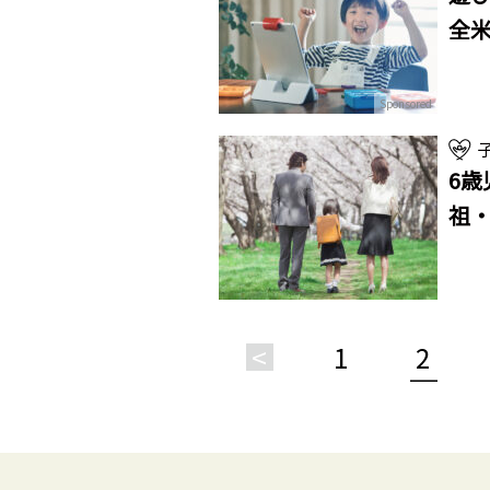
全米
Sponsored
6歳
祖
<
1
2