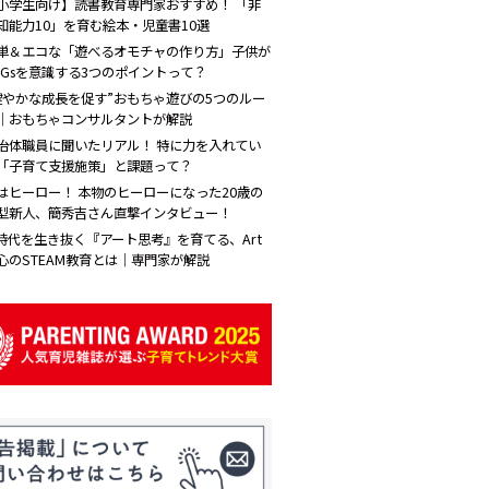
小学生向け】読書教育専門家おすすめ！ 「非
知能力10」を育む絵本・児童書10選
単＆エコな「遊べるオモチャの作り方」子供が
DGsを意識する3つのポイントって？
健やかな成長を促す”おもちゃ遊びの5つのルー
｜おもちゃコンサルタントが解説
治体職員に聞いたリアル！ 特に力を入れてい
「子育て支援施策」と課題って？
はヒーロー！ 本物のヒーローになった20歳の
型新人、簡秀吉さん直撃インタビュー！
I時代を生き抜く『アート思考』を育てる、Art
心のSTEAM教育とは｜専門家が解説