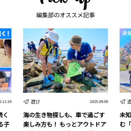
編集部のオススメ記事
onsored
Sponsored
遊び
5.12.16
2025.09.09
続く
海の生き物探しも、車で過ごす
未
語る子
楽しみ方も！ もっとアウトドア
む「