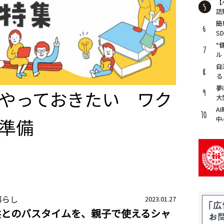
【
認
簡
S
“
ル
自
る
夢
やっておきたい ワク
大
A
準備
中
暮らし
2023.01.27
供とのバスタイムを、親子で使えるシャ