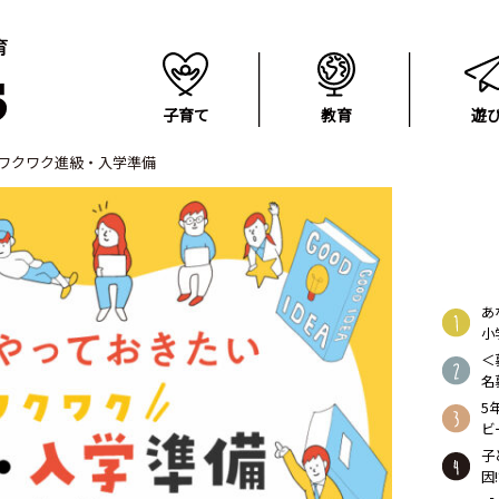
子育て
教育
遊
ワクワク進級・入学準備
あ
小
＜
名
ゼ
5
ビ
子
因