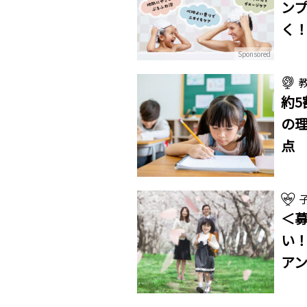
ンプ
く
Sponsored
約
の理
点
＜
い！
ア