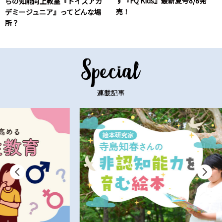
す『FQ Kids』最新夏号8/8発
らの知能向上教室『トイズアカ
売！
デミージュニア』ってどんな場
所？
連載記事