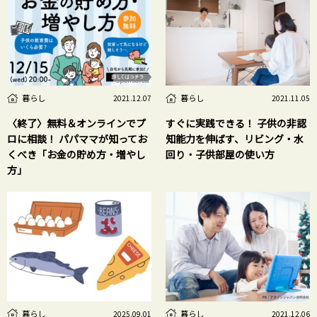
Sponsored
暮らし
暮らし
2021.12.07
2021.11.05
〈終了〉無料＆オンラインでプ
すぐに実践できる！ 子供の非認
ロに相談！ パパママが知ってお
知能力を伸ばす、リビング・水
くべき「お金の貯め方・増やし
回り・子供部屋の使い方
方」
暮らし
暮らし
2025.09.01
2021.12.06