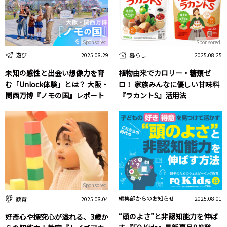
Sponsored
Sponsored
遊び
暮らし
2025.08.29
2025.08.25
未知の感性と出会い想像力を育
植物由来でカロリー・糖類ゼ
む「Unlock体験」とは？ 大阪・
ロ！ 家族みんなに優しい甘味料
関西万博『ノモの国』レポート
『ラカントS』活用法
Sponsored
編集部からのお知らせ
教育
2025.08.01
2025.08.04
“頭のよさ”と非認知能力を伸ば
好奇心や探究心が溢れる、3歳か