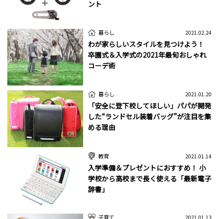
ント
暮らし
2021.02.24
わが家らしいスタイルを見つけよう！
卒園式＆入学式の2021年最旬おしゃれ
コーデ術
暮らし
2021.01.20
「安全に登下校してほしい」パパが開発
した“ランドセル装着バッグ”が注目を集
める理由
教育
2021.01.14
入学準備＆プレゼントにおすすめ！ 小
学校から高校まで長く使える「最新電子
辞書」
子育て
2021.01.13