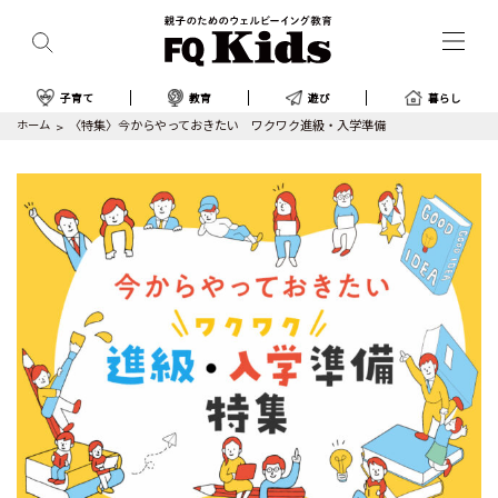
子育て
教育
遊び
暮らし
ホーム
〈特集〉今からやっておきたい ワクワク進級・入学準備