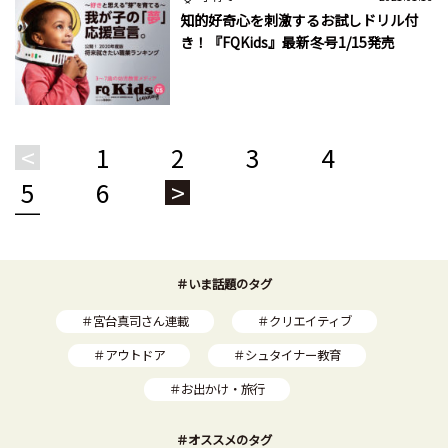
知的好奇心を刺激するお試しドリル付
き！『FQKids』最新冬号1/15発売
<
1
2
3
4
5
6
>
＃いま話題のタグ
＃宮台真司さん連載
＃クリエイティブ
＃アウトドア
＃シュタイナー教育
＃お出かけ・旅行
＃オススメのタグ