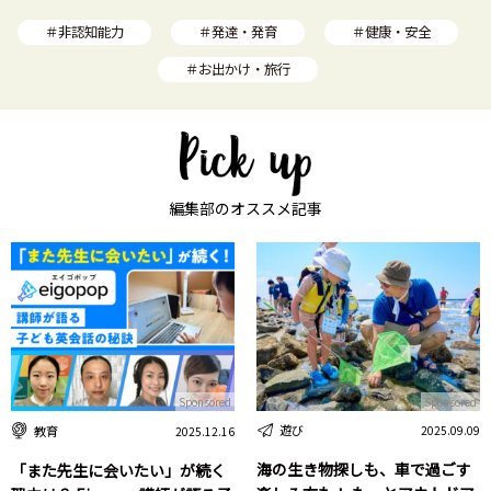
＃非認知能力
＃発達・発育
＃健康・安全
＃お出かけ・旅行
編集部のオススメ記事
Sponsored
Sponsored
遊び
教育
2025.09.09
2025.12.16
海の生き物探しも、車で過ごす
「また先生に会いたい」が続く