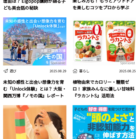
楽しみ方も！ もっとアウトドア
理由は？ Eigopop講師が語る子
を楽しむコツをプロから学ぶ
ども英会話の秘訣
Sponsored
Sponsored
遊び
暮らし
2025.08.29
2025.08.25
未知の感性と出会い想像力を育
植物由来でカロリー・糖類ゼ
む「Unlock体験」とは？ 大阪・
ロ！ 家族みんなに優しい甘味料
関西万博『ノモの国』レポート
『ラカントS』活用法