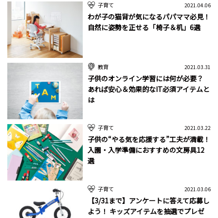
子育て
2021.04.06
わが子の猫背が気になるパパママ必見！
自然に姿勢を正せる「椅子＆机」6選
教育
2021.03.31
子供のオンライン学習には何が必要？
あれば安心＆効果的なIT必須アイテムと
は
子育て
2021.03.22
子供の“やる気を応援する”工夫が満載！
入園・入学準備におすすめの文房具12
選
子育て
2021.03.06
【3/31まで】アンケートに答えて応募し
よう！ キッズアイテムを抽選でプレゼ