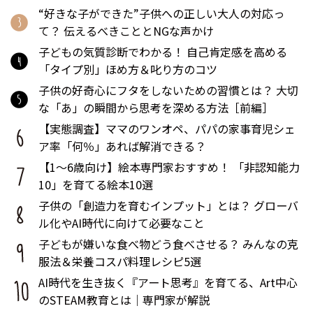
“好きな子ができた”子供への正しい大人の対応っ
て？ 伝えるべきこととNGな声かけ
子どもの気質診断でわかる！ 自己肯定感を高める
「タイプ別」ほめ方＆叱り方のコツ
子供の好奇心にフタをしないための習慣とは？ 大切
な「あ」の瞬間から思考を深める方法［前編］
【実態調査】ママのワンオペ、パパの家事育児シェ
ア率「何％」あれば解消できる？
【1～6歳向け】絵本専門家おすすめ！ 「非認知能力
10」を育てる絵本10選
子供の「創造力を育むインプット」とは？ グローバ
ル化やAI時代に向けて必要なこと
子どもが嫌いな食べ物どう食べさせる？ みんなの克
服法＆栄養コスパ料理レシピ5選
AI時代を生き抜く『アート思考』を育てる、Art中心
のSTEAM教育とは｜専門家が解説