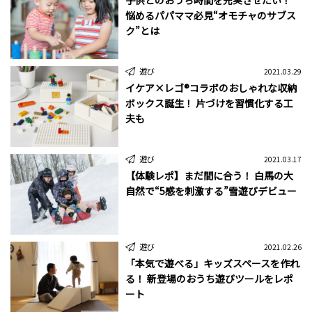
悩めるパパママ必見“オモチャのサブス
ク”とは
遊び
2021.03.29
イケア×レゴ®コラボのおしゃれな収納
ボックス誕生！ 片づけを習慣化する工
夫も
遊び
2021.03.17
【体験レポ】まだ間に合う！ 白馬の大
自然で“5感を刺激する”雪遊びデビュー
遊び
2021.02.26
「本気で遊べる」キッズスペースを作れ
る！ 新登場のおうち遊びツールをレポ
ート