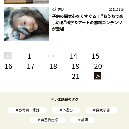
Sponsored
遊び
2021.01.24
子供の探究心をくすぐる！ “おうちで楽
しめる”科学＆アートの無料コンテンツ
が登場
<
1
…
14
15
16
17
18
19
20
21
>
＃いま話題のタグ
＃教育費・家計
＃外遊び
＃探究学習
＃自己肯定感
＃英語