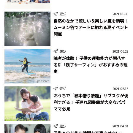
遊び
2021.06.30
自然のなかで涼しい＆楽しい夏を満喫！
ムーミン谷でアートに触れる夏イベント
開催
遊び
2021.06.27
読者が体験！ 子供の運動能力が開花す
る!? 「親子サーフィン」がおすすめの理
由
Sponsored
遊び
2021.06.13
おうちで「絵本借り放題」サブスクが便
利すぎる！ 子連れ図書館が大変なパパ
ママ必見
遊び
2021.04.04
子供とのおうち時間を充実させたい！