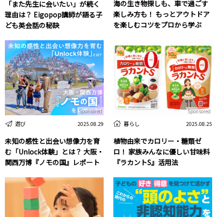
海の生き物探しも、車で過ごす
「また先生に会いたい」が続く
楽しみ方も！ もっとアウトドア
理由は？ Eigopop講師が語る子
を楽しむコツをプロから学ぶ
ども英会話の秘訣
Sponsored
Sponsored
遊び
暮らし
2025.08.29
2025.08.25
未知の感性と出会い想像力を育
植物由来でカロリー・糖類ゼ
む「Unlock体験」とは？ 大阪・
ロ！ 家族みんなに優しい甘味料
関西万博『ノモの国』レポート
『ラカントS』活用法