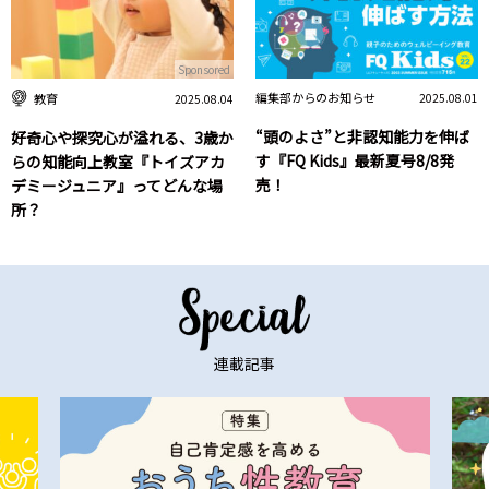
Sponsored
編集部からのお知らせ
教育
2025.08.01
2025.08.04
“頭のよさ”と非認知能力を伸ば
好奇心や探究心が溢れる、3歳か
す『FQ Kids』最新夏号8/8発
らの知能向上教室『トイズアカ
売！
デミージュニア』ってどんな場
所？
連載記事