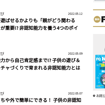
遊び
2022.05.12
で遊ばせるかよりも「親がどう関わる
が重要!? 非認知能力を養う4つのポイ
ト
遊び
2022.05.09
力から自己肯定感まで!? 子供の遊び＆
モチャづくりで育まれる非認知能力とは
遊び
2022.05.07
お詫
ちや外で簡単にできる！ 子供の非認知