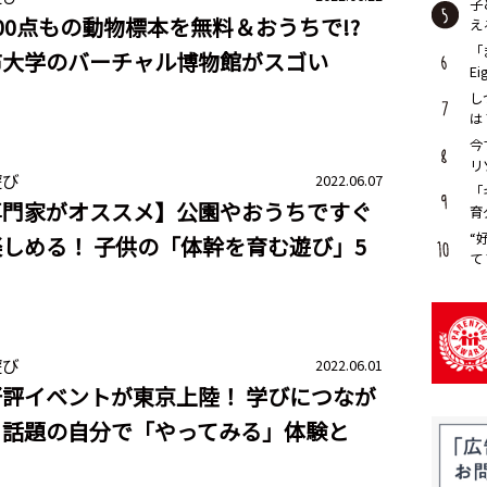
子
00点もの動物標本を無料＆おうちで!?
え
「
布大学のバーチャル博物館がスゴい
E
し
は
今
リ
遊び
2022.06.07
が
「
専門家がオススメ】公園やおうちですぐ
育
“
しめる！ 子供の「体幹を育む遊び」5
て
遊び
2022.06.01
評イベントが東京上陸！ 学びにつなが
と話題の自分で「やってみる」体験と
？