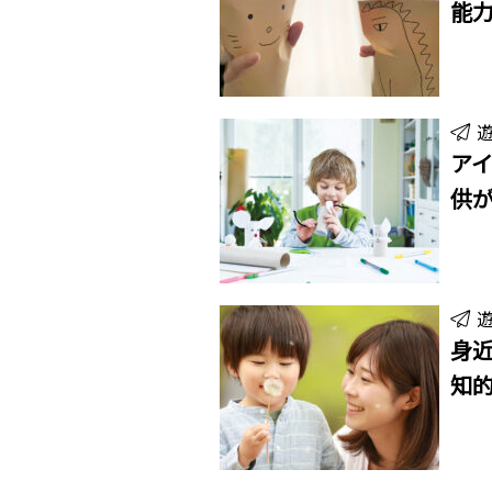
能
アイ
供が
身近
知