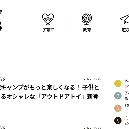
子育て
教育
遊
遊び
2022.06.28
あ
キャンプがもっと楽しくなる！ 子供と
小
子
べるオシャレな「アウトドアトイ」新登
る
8
「
爪
安
遊び
2022.06.22