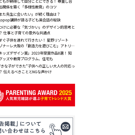
どもが納得して自分ごとにできる！ 尊重し合
る関係を築く「多様性教育」のコツ
また先生に会いたい」が続く理由は？
igopop講師が語る子ども英会話の秘訣
つけに必要な「気づかい」のデザイン的思考と
？ 仕事と子育ての意外な共通点
すぐ子供を連れて行きたい！ 星野リゾート
ゾナーレ大阪の「創造力を遊びこむ」アトリエ
すごい
キッズデザイン賞」2023年受賞作品8選！ 知
グッズや教育プログラム、住宅も
好きな子ができた”子供への正しい大人の対応っ
？ 伝えるべきこととNGな声かけ