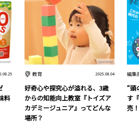
onsored
Sponsored
教育
編集
5.08.25
2025.08.04
ゼ
好奇心や探究心が溢れる、3歳
“頭
味料
からの知能向上教室『トイズア
す『
カデミージュニア』ってどんな
売
場所？