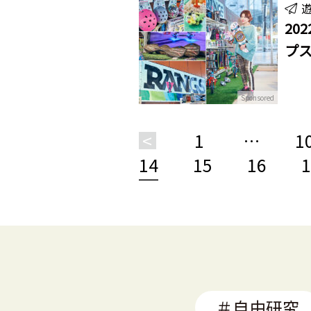
20
プス
Sponsored
<
1
…
1
14
15
16
1
＃自由研究