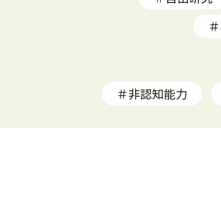
＃
＃非認知能力