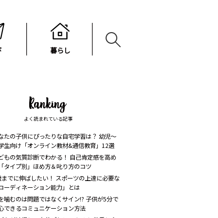
び
暮らし
よく読まれている記事
なたの子供にぴったりな自宅学習は？ 幼児〜
学生向け「オンライン教材&通信教育」12選
どもの気質診断でわかる！ 自己肯定感を高め
「タイプ別」ほめ方＆叱り方のコツ
歳までに伸ばしたい！ スポーツの上達に必要な
コーディネーション能力」とは
を噛むのは問題ではなくサイン!? 子供が5分で
心できるコミュニケーション方法