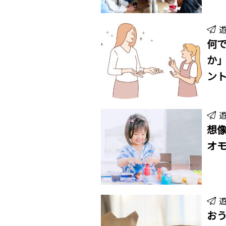
何
か」
ン
想像
オ
おう