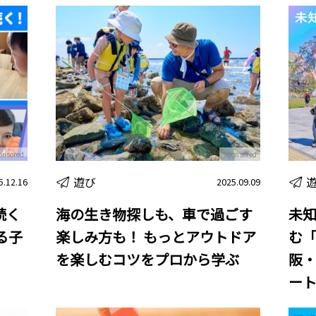
onsored
Sponsored
遊び
5.12.16
2025.09.09
続く
海の生き物探しも、車で過ごす
未
語る子
楽しみ方も！ もっとアウトドア
む「
を楽しむコツをプロから学ぶ
阪
ー