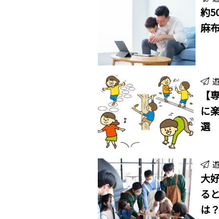
約5
麻
【
に楽
選
大好
る
は