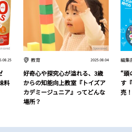
onsored
Sponsored
教育
編集
5.08.25
2025.08.04
ゼ
好奇心や探究心が溢れる、3歳
“頭
味料
からの知能向上教室『トイズア
す『
カデミージュニア』ってどんな
売
場所？