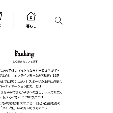
び
暮らし
よく読まれている記事
なたの子供にぴったりな自宅学習は？ 幼児〜
学生向け「オンライン教材&通信教育」12選
歳までに伸ばしたい！ スポーツの上達に必要な
コーディネーション能力」とは
好きな子ができた”子供への正しい大人の対応っ
？ 伝えるべきこととNGな声かけ
どもの気質診断でわかる！ 自己肯定感を高め
「タイプ別」ほめ方＆叱り方のコツ