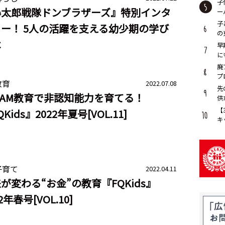
子
暴太郎戦隊ドンブラザーズ』特別インタ
ー
子
ー！ 5人の活躍を支える幼少期の学び
の
は
早
に
廃
プ
教育
2022.07.08
ッ
先
EAM教育で非認知能力を育てる！
供
【
Kids』2022年夏号[VOL.11]
キ
子育て
2022.04.11
が変わる“お金”の教育『FQKids』
2年春号[VOL.10]