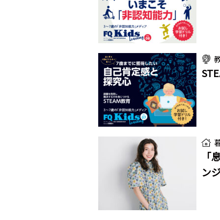
ST
「
ン