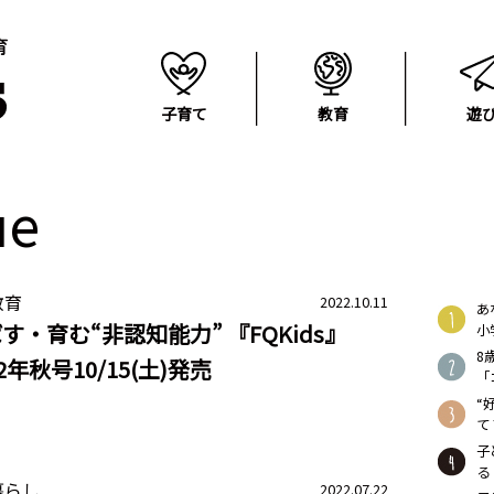
子育て
教育
遊
e
教育
2022.10.11
あ
す・育む“非認知能力” 『FQKids』
小
8
22年秋号10/15(土)発売
「
“
て
子
る
暮らし
2022.07.22