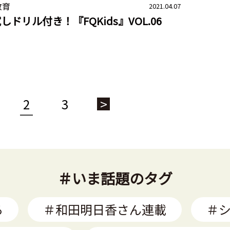
教育
2021.04.07
しドリル付き！『FQKids』VOL.06
2
3
>
＃いま話題のタグ
る
＃和田明日香さん連載
＃