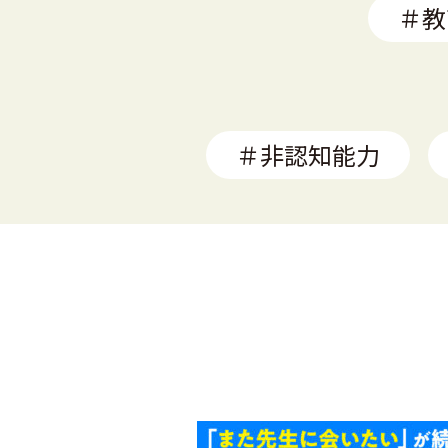
＃教
＃非認知能力