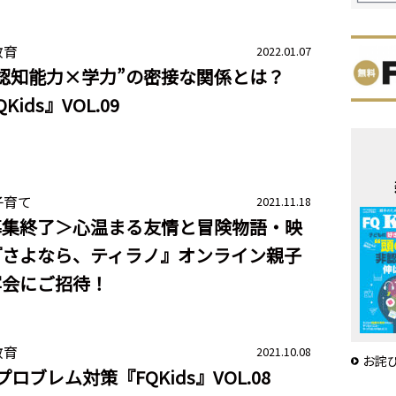
教育
2022.01.07
認知能力×学力”の密接な関係とは？
Kids』VOL.09
子育て
2021.11.18
募集終了＞心温まる友情と冒険物語・映
『さよなら、ティラノ』オンライン親子
写会にご招待！
教育
2021.10.08
お詫
プロブレム対策『FQKids』VOL.08