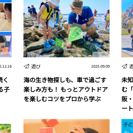
onsored
Sponsored
遊び
5.12.16
2025.09.09
続く
海の生き物探しも、車で過ごす
未
語る子
楽しみ方も！ もっとアウトドア
む「
を楽しむコツをプロから学ぶ
阪
ー