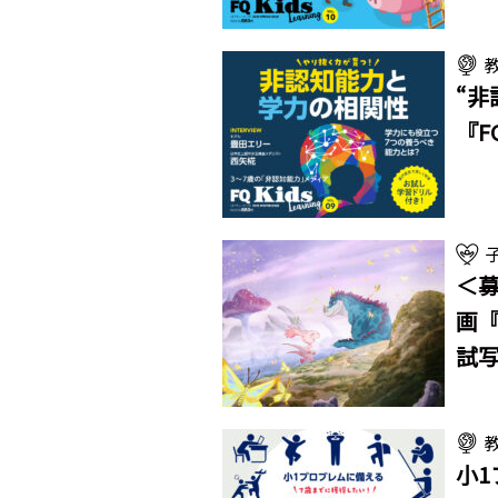
“非
『FQ
＜
画
試
小1