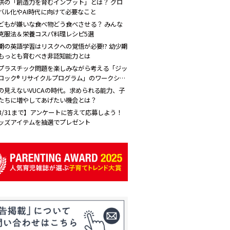
供の「創造力を育むインプット」とは？ グロ
バル化やAI時代に向けて必要なこと
どもが嫌いな食べ物どう食べさせる？ みんな
克服法＆栄養コスパ料理レシピ5選
期の英語学習はリスクへの覚悟が必要!? 幼少期
もっとも育むべき非認知能力とは
プラスチック問題を楽しみながら考える「ジッ
ロック® リサイクルプログラム」のワークショ
プをレポート！
の見えないVUCAの時代。求められる能力、子
たちに増やしてあげたい機会とは？
3/31まで】アンケートに答えて応募しよう！
ッズアイテムを抽選でプレゼント