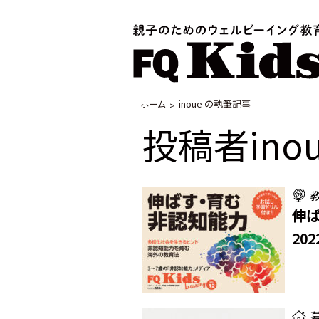
inoue の執筆記事
ホーム
投稿者inou
伸ば
20