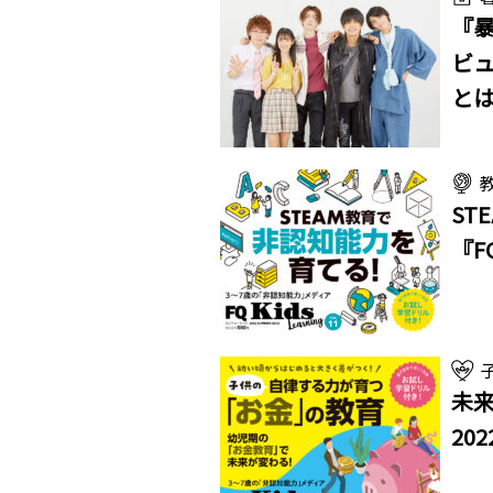
『
ビュ
と
ST
『FQ
未来
202