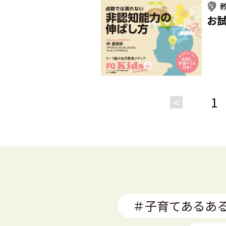
お試
<
1
＃子育てあるあ