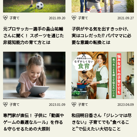
子育て
子育て
2021.09.20
2021.09.27
元プロサッカー選手の畠山祐輔
子供がやる気を出すきっかけ、
さんに聞く！ スポーツを通じた
実はコレだった!? パパママに必
非認知能力の育て方とは
要な意識の転換とは
子育て
子育て
2023.01.09
2023.06.09
専門家が直伝！ 子供に「動画や
和田明日香さん「ジレンマは尽
ゲームの最適なルール」を作る
きない」子育てでも“食べるこ
＆守らせるための大原則
と”で伝えたい大切なこと