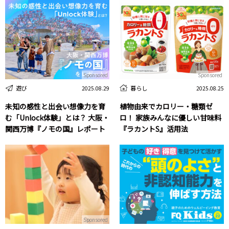
Sponsored
Sponsored
遊び
暮らし
2025.08.29
2025.08.25
未知の感性と出会い想像力を育
植物由来でカロリー・糖類ゼ
む「Unlock体験」とは？ 大阪・
ロ！ 家族みんなに優しい甘味料
関西万博『ノモの国』レポート
『ラカントS』活用法
Sponsored