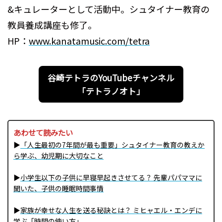
&キュレーターとして活動中。シュタイナー教育の
教員養成講座も修了。
HP：
www.kanatamusic.com/tetra
谷崎テトラのYouTubeチャンネル
「テトラノオト」
あわせて読みたい
▶
「人生最初の7年間が最も重要」シュタイナー教育の教えか
ら学ぶ、幼児期に大切なこと
▶
小学生以下の子供に早寝早起きさせてる？ 先輩パパママに
聞いた、子供の睡眠時間事情
▶
家族が幸せな人生を送る秘訣とは？ ミヒャエル・エンデに
学ぶ「時間の使い方」