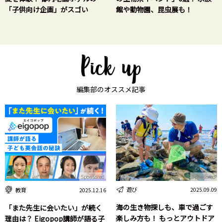
「子供向け企画」がスゴい
館や動物園、昆虫展も！
編集部のオススメ記事
Sponsored
Sponsored
遊び
教育
2025.09.09
2025.12.16
海の生き物探しも、車で過ごす
「また先生に会いたい」が続く
楽しみ方も！ もっとアウトドア
理由は？ Eigopop講師が語る子