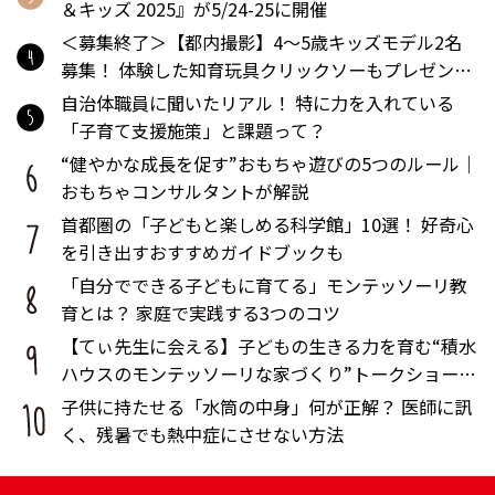
＆キッズ 2025』が5/24-25に開催
＜募集終了＞【都内撮影】4～5歳キッズモデル2名
募集！ 体験した知育玩具クリックソーもプレゼン
ト！
自治体職員に聞いたリアル！ 特に力を入れている
「子育て支援施策」と課題って？
“健やかな成長を促す”おもちゃ遊びの5つのルール｜
おもちゃコンサルタントが解説
首都圏の「子どもと楽しめる科学館」10選！ 好奇心
を引き出すおすすめガイドブックも
「自分でできる子どもに育てる」モンテッソーリ教
育とは？ 家庭で実践する3つのコツ
【てぃ先生に会える】子どもの生きる力を育む“積水
ハウスのモンテッソーリな家づくり”トークショー開
催
子供に持たせる「水筒の中身」何が正解？ 医師に訊
く、残暑でも熱中症にさせない方法