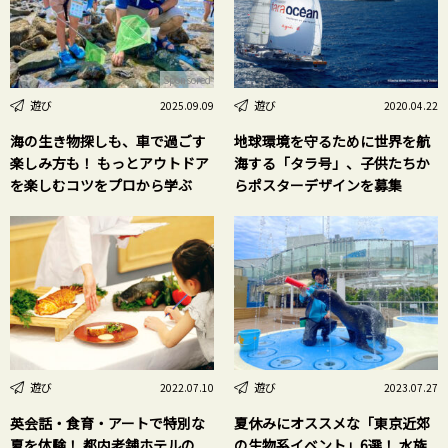
Sponsored
遊び
遊び
2025.09.09
2020.04.22
海の生き物探しも、車で過ごす
地球環境を守るために世界を航
楽しみ方も！ もっとアウトドア
海する「タラ号」、子供たちか
を楽しむコツをプロから学ぶ
らポスターデザインを募集
遊び
遊び
2022.07.10
2023.07.27
英会話・食育・アートで特別な
夏休みにオススメな「東京近郊
夏を体験！ 都内老舗ホテルの
の生物系イベント」6選！ 水族