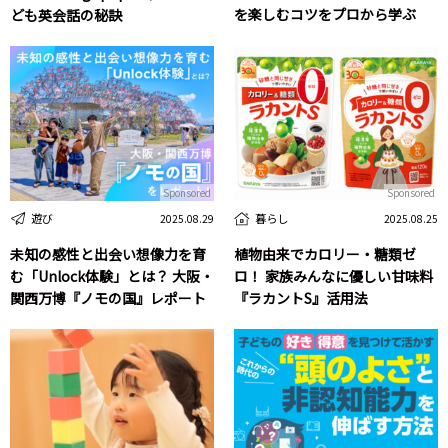
を楽しむコツをプロから学ぶ
ども英会話の秘訣
Sponsored
Sponsored
遊び
暮らし
2025.08.29
2025.08.25
未知の感性と出会い想像力を育
植物由来でカロリー・糖類ゼ
む「Unlock体験」とは？ 大阪・
ロ！ 家族みんなに優しい甘味料
関西万博『ノモの国』レポート
『ラカントS』活用法