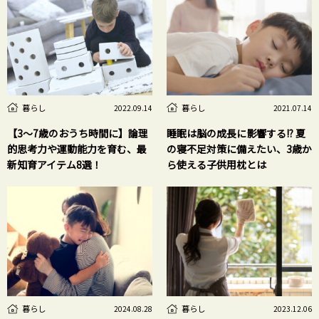
暮らし
暮らし
2022.09.14
2021.07.14
【3～7歳のおうち時間に】論理
睡眠は脳の成長に影響する!? 夏
的思考力や運動能力を育む、最
の寝不足対策に備えたい、3歳か
新知育アイテム8選！
ら使える子供用枕とは
暮らし
暮らし
2024.08.28
2023.12.06