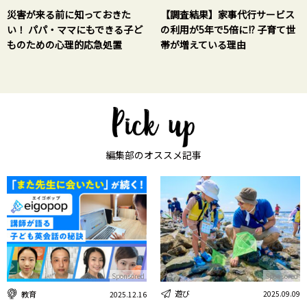
災害が来る前に知っておきた
【調査結果】家事代行サービス
い！ パパ・ママにもできる子ど
の利用が5年で5倍に!? 子育て世
ものための心理的応急処置
帯が増えている理由
編集部のオススメ記事
Sponsored
Sponsored
遊び
教育
2025.09.09
2025.12.16