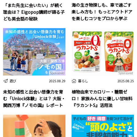
海の生き物探しも、車で過ごす
「また先生に会いたい」が続く
楽しみ方も！ もっとアウトドア
理由は？ Eigopop講師が語る子
を楽しむコツをプロから学ぶ
ども英会話の秘訣
Sponsored
Sponsored
遊び
暮らし
2025.08.29
2025.08.25
未知の感性と出会い想像力を育
植物由来でカロリー・糖類ゼ
む「Unlock体験」とは？ 大阪・
ロ！ 家族みんなに優しい甘味料
関西万博『ノモの国』レポート
『ラカントS』活用法