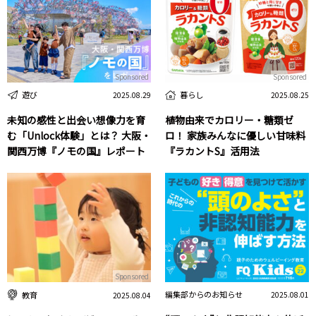
Sponsored
Sponsored
遊び
暮らし
2025.08.29
2025.08.25
未知の感性と出会い想像力を育
植物由来でカロリー・糖類ゼ
む「Unlock体験」とは？ 大阪・
ロ！ 家族みんなに優しい甘味料
関西万博『ノモの国』レポート
『ラカントS』活用法
Sponsored
編集部からのお知らせ
教育
2025.08.01
2025.08.04