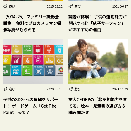
遊び
遊び
2025.05.12
2021.06.27
【5/24-25】ファミリー撮影会
読者が体験！ 子供の運動能力が
開催！ 無料でプロカメラマン撮
開花する!? 「親子サーフィン」
影写真がもらえる
がおすすめの理由
遊び
遊び
2020.05.13
2024.12.09
子供のSDGsへの理解をサポー
東大CEDEPの「非認知能力を育
ト！ ボードゲーム「Get The
てる」絵本・児童書の選び方＆
Point」って？
読み聞かせ