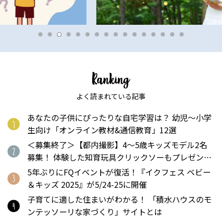
よく読まれている記事
あなたの子供にぴったりな自宅学習は？ 幼児〜小学
生向け「オンライン教材&通信教育」12選
＜募集終了＞【都内撮影】4～5歳キッズモデル2名
募集！ 体験した知育玩具クリックソーもプレゼン
ト！
5年ぶりにFQイベントが復活！『イクフェス ベビー
＆キッズ 2025』が5/24-25に開催
子育てに適した住まいがわかる！ 「積水ハウスのモ
ンテッソーリな家づくり」サイトとは