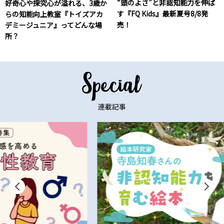
“頭のよさ”と非認知能力を伸ば
好奇心や探究心が溢れる、3歳か
す『FQ Kids』最新夏号8/8発
らの知能向上教室『トイズアカ
売！
デミージュニア』ってどんな場
所？
連載記事