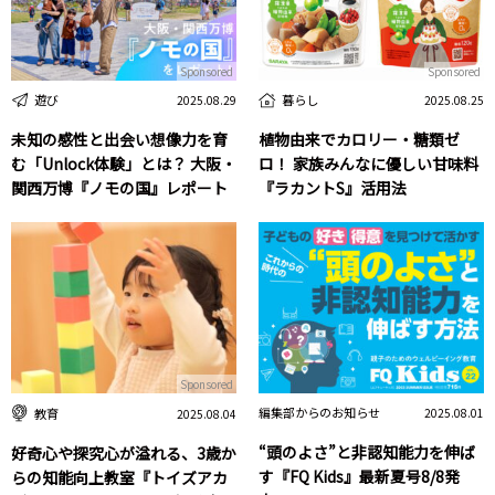
Sponsored
Sponsored
遊び
暮らし
2025.08.29
2025.08.25
未知の感性と出会い想像力を育
植物由来でカロリー・糖類ゼ
む「Unlock体験」とは？ 大阪・
ロ！ 家族みんなに優しい甘味料
関西万博『ノモの国』レポート
『ラカントS』活用法
Sponsored
編集部からのお知らせ
教育
2025.08.01
2025.08.04
“頭のよさ”と非認知能力を伸ば
好奇心や探究心が溢れる、3歳か
す『FQ Kids』最新夏号8/8発
らの知能向上教室『トイズアカ