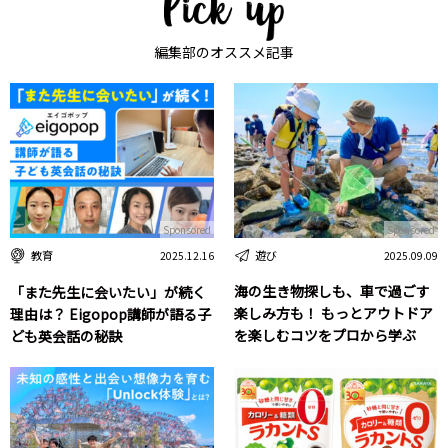
編集部のオススメ記事
Sponsored
Sponsored
遊び
教育
2025.09.09
2025.12.16
海の生き物探しも、車で過ごす
「また先生に会いたい」が続く
楽しみ方も！ もっとアウトドア
理由は？ Eigopop講師が語る子
を楽しむコツをプロから学ぶ
ども英会話の秘訣