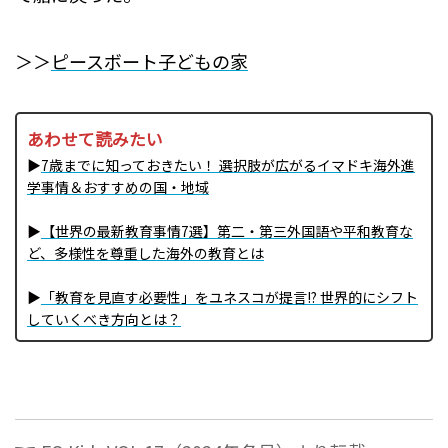
＞＞
ピースボート子どもの家
あわせて読みたい
▶
7歳までに知っておきたい！ 選択肢が広がるイマドキ海外進
学事情＆おすすめの国・地域
▶
【世界の最新教育事情7選】第二・第三外国語や平和教育な
ど、多様性を尊重した海外の教育とは
▶
「教育を見直す必要性」をユネスコが提言!? 世界的にシフト
していくべき方向とは？