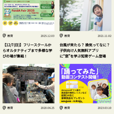
教育
教育
2025.12.03
2021.11.02
【12/7(日)】フリースクールか
台風が来たら？ 換気ってなに？
らオルタナティブまで多様な学
子供向け人気無料アプリ
びの場が集結！
に“窓”を学ぶ知育ゲーム登場
Sponsored
教育
教育
2020.06.25
2023.03.10