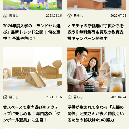
暮らし
暮らし
2023.06.16
2022.07.06
2024年度入学の「ランドセル選
オモチャの断捨離が子供たちを
び」最新トレンド公開！ 何を重
救う!? 無料集荷＆買取の教育支
視？ 予算や色は？
援キャンペーン開催中
暮らし
暮らし
2023.01.16
2023.04.24
省スペースで室内遊びをアクテ
子供が生まれて変わる「夫婦の
ィブに楽しめる！ 専門店の「ダ
関係」照英さんが妻と仲良くい
ンボール遊具」に注目！
るための秘訣は4つの努力