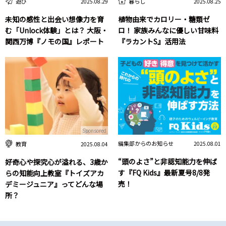
遊び
暮らし
2025.08.29
2025.08.25
未知の感性と出会い想像力を育
植物由来でカロリー・糖類ゼ
む「Unlock体験」とは？ 大阪・
ロ！ 家族みんなに優しい甘味料
関西万博『ノモの国』レポート
『ラカントS』活用法
Sponsored
編集部からのお知らせ
教育
2025.08.01
2025.08.04
“頭のよさ”と非認知能力を伸ば
好奇心や探究心が溢れる、3歳か
す『FQ Kids』最新夏号8/8発
らの知能向上教室『トイズアカ
売！
デミージュニア』ってどんな場
所？