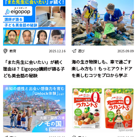
Sponsored
Sponsored
遊び
教育
2025.09.09
2025.12.16
海の生き物探しも、車で過ごす
「また先生に会いたい」が続く
楽しみ方も！ もっとアウトドア
理由は？ Eigopop講師が語る子
を楽しむコツをプロから学ぶ
ども英会話の秘訣
Sponsored
Sponsored