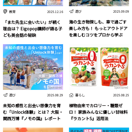
Sponsored
Sponsored
遊び
教育
2025.09.09
2025.12.16
海の生き物探しも、車で過ごす
「また先生に会いたい」が続く
楽しみ方も！ もっとアウトドア
理由は？ Eigopop講師が語る子
を楽しむコツをプロから学ぶ
ども英会話の秘訣
Sponsored
Sponsored
遊び
暮らし
2025.08.29
2025.08.25
未知の感性と出会い想像力を育
植物由来でカロリー・糖類ゼ
む「Unlock体験」とは？ 大阪・
ロ！ 家族みんなに優しい甘味料
関西万博『ノモの国』レポート
『ラカントS』活用法