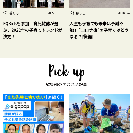
暮らし
暮らし
2022.11.29
2020.04.24
FQKidsも参加！育児雑誌が選
人生も子育ても未来は予測不
ぶ、2022年の⼦育てトレンドが
能！ “コロナ後”の子育てはどう
決定！
なる？[後編]
編集部のオススメ記事