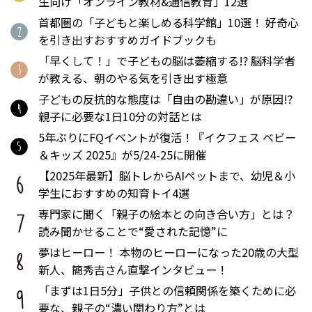
生向け「オンライン教材&通信教育」12選
首都圏の「子どもと楽しめる科学館」10選！ 好奇心
を引き出すおすすめガイドブックも
「早くして！」で子どもの脳は萎縮する!? 脳科学者
が教える、朝のやる気を引き出す極意
子どもの反抗的な態度は「自由の勘違い」が原因!?
親子に必要な1日10分の対話とは
5年ぶりにFQイベントが復活！『イクフェス ベビー
＆キッズ 2025』が5/24-25に開催
【2025年最新】脳トレからAIペットまで、幼児＆小
学生におすすめの知育トイ4選
専門家に聞く「親子の絵本との向き合い方」とは？
読み聞かせることで“愛された記憶”に
夢はヒーロー！ 本物のヒーローになった20歳の大型
新人、簡秀吉さん直撃インタビュー！
「まずは1日5分」子供との信頼関係を築くために必
要な、親子の“濃い関わり方”とは