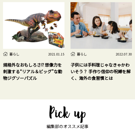
暮らし
暮らし
2021.01.15
2022.07.30
規格外なおもしろさ!? 想像力を
子供には手料理じゃなきゃかわ
刺激する“リアル＆ビッグ”な動
いそう？ 手作り信仰の呪縛を解
物ジグソーパズル
く、海外の食習慣とは
編集部のオススメ記事