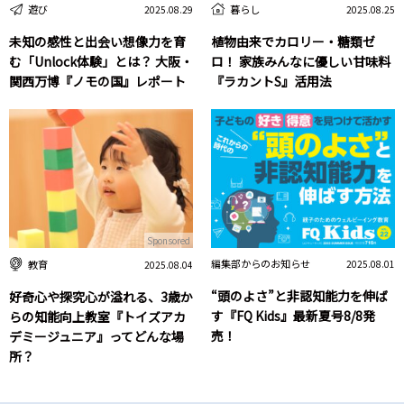
遊び
暮らし
2025.08.29
2025.08.25
未知の感性と出会い想像力を育
植物由来でカロリー・糖類ゼ
む「Unlock体験」とは？ 大阪・
ロ！ 家族みんなに優しい甘味料
関西万博『ノモの国』レポート
『ラカントS』活用法
Sponsored
編集部からのお知らせ
教育
2025.08.01
2025.08.04
“頭のよさ”と非認知能力を伸ば
好奇心や探究心が溢れる、3歳か
す『FQ Kids』最新夏号8/8発
らの知能向上教室『トイズアカ
売！
デミージュニア』ってどんな場
所？