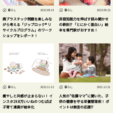
暮らし
暮らし
2023.09.14
2023.09.22
廃プラスチック問題を楽しみな
非認知能力を伸ばす読み聞かせ
がら考える「ジップロック® リ
の鉄則!? 「とにかく面白い」絵
サイクルプログラム」のワーク
本を専門家がおすすめ！
ショップをレポート！
暮らし
暮らし
2022.11.12
2021.12.21
癒やしと共感が止まらない！ イ
人気の“佐藤ママ”に聞いた、子
ンスタ19.8万いいねのつむぱぱ
供の健康を守る栄養管理術！ ポ
子育て漫画が絵本化
イントは無言の応援!?