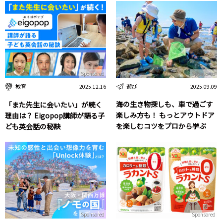
Sponsored
Sponsored
遊び
教育
2025.09.09
2025.12.16
海の生き物探しも、車で過ごす
「また先生に会いたい」が続く
楽しみ方も！ もっとアウトドア
理由は？ Eigopop講師が語る子
を楽しむコツをプロから学ぶ
ども英会話の秘訣
Sponsored
Sponsored