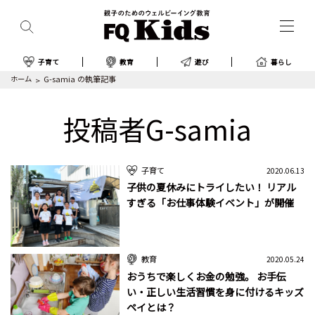
子育て
教育
遊び
暮らし
ホーム
G-samia の執筆記事
投稿者G-samia
子育て
2020.06.13
子供の夏休みにトライしたい！ リアル
すぎる「お仕事体験イベント」が開催
教育
2020.05.24
おうちで楽しくお金の勉強。 お手伝
い・正しい生活習慣を身に付けるキッズ
ペイとは？