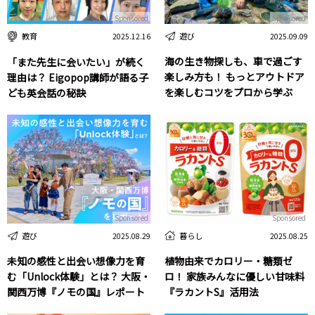
Sponsored
Sponsored
遊び
教育
2025.09.09
2025.12.16
海の生き物探しも、車で過ごす
「また先生に会いたい」が続く
楽しみ方も！ もっとアウトドア
理由は？ Eigopop講師が語る子
を楽しむコツをプロから学ぶ
ども英会話の秘訣
Sponsored
Sponsored
遊び
暮らし
2025.08.29
2025.08.25
未知の感性と出会い想像力を育
植物由来でカロリー・糖類ゼ
む「Unlock体験」とは？ 大阪・
ロ！ 家族みんなに優しい甘味料
関西万博『ノモの国』レポート
『ラカントS』活用法