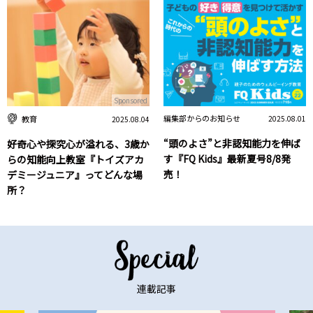
Sponsored
編集部からのお知らせ
教育
2025.08.01
2025.08.04
“頭のよさ”と非認知能力を伸ば
好奇心や探究心が溢れる、3歳か
す『FQ Kids』最新夏号8/8発
らの知能向上教室『トイズアカ
売！
デミージュニア』ってどんな場
所？
連載記事