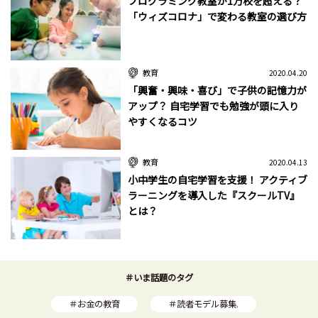
プログラミング教室が1万校を超える？
「ウィズコロナ」で変わる教室の選び方
教育
2020.04.20
「興奮・興味・喜び」で子供の記憶力が
アップ？ 自宅学習でも勉強が頭に入り
やすくなるコツ
教育
2020.04.13
小中学生の自宅学習を支援！ アクティブ
ラーニングを導入した『スクールTV』
とは？
＃いま話題のタグ
＃お金の教育
＃読者モデル募集.