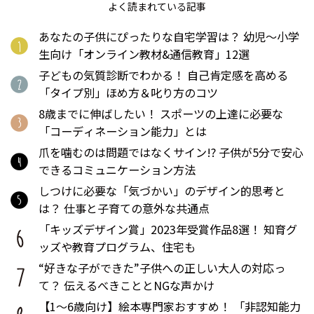
よく読まれている記事
あなたの子供にぴったりな自宅学習は？ 幼児〜小学
生向け「オンライン教材&通信教育」12選
子どもの気質診断でわかる！ 自己肯定感を高める
「タイプ別」ほめ方＆叱り方のコツ
8歳までに伸ばしたい！ スポーツの上達に必要な
「コーディネーション能力」とは
爪を噛むのは問題ではなくサイン!? 子供が5分で安心
できるコミュニケーション方法
しつけに必要な「気づかい」のデザイン的思考と
は？ 仕事と子育ての意外な共通点
「キッズデザイン賞」2023年受賞作品8選！ 知育グ
ッズや教育プログラム、住宅も
“好きな子ができた”子供への正しい大人の対応っ
て？ 伝えるべきこととNGな声かけ
【1～6歳向け】絵本専門家おすすめ！ 「非認知能力