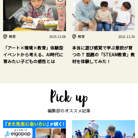
Sponsored
教育
教育
2025.12.08
2021.12.24
「アート×環境×教育」体験型
本当に遊び感覚で学ぶ意欲が育
イベントから考える、AI時代に
つの？ 話題の「STEAM教育」教
育みたい子どもの感性とは
材を体験してみた！
編集部のオススメ記事