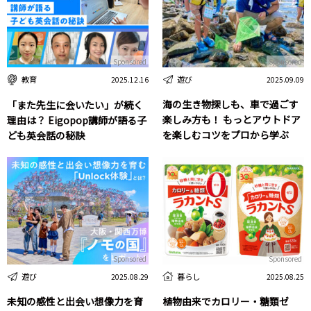
Sponsored
Sponsored
遊び
教育
2025.09.09
2025.12.16
海の生き物探しも、車で過ごす
「また先生に会いたい」が続く
楽しみ方も！ もっとアウトドア
理由は？ Eigopop講師が語る子
を楽しむコツをプロから学ぶ
ども英会話の秘訣
Sponsored
Sponsored
遊び
暮らし
2025.08.29
2025.08.25
未知の感性と出会い想像力を育
植物由来でカロリー・糖類ゼ