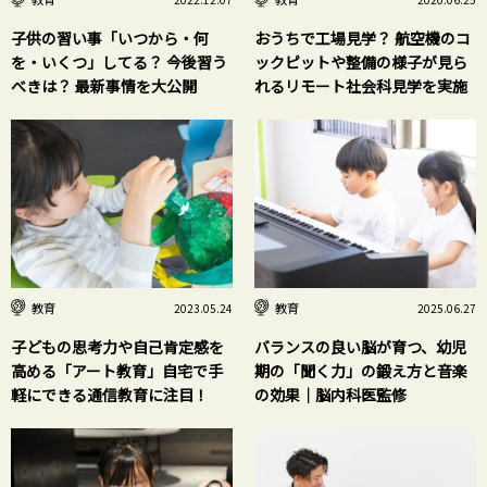
子供の習い事「いつから・何
おうちで工場見学？ 航空機のコ
を・いくつ」してる？ 今後習う
ックピットや整備の様子が見ら
べきは？ 最新事情を大公開
れるリモート社会科見学を実施
教育
教育
2023.05.24
2025.06.27
子どもの思考力や自己肯定感を
バランスの良い脳が育つ、幼児
高める「アート教育」自宅で手
期の「聞く力」の鍛え方と音楽
軽にできる通信教育に注目！
の効果｜脳内科医監修