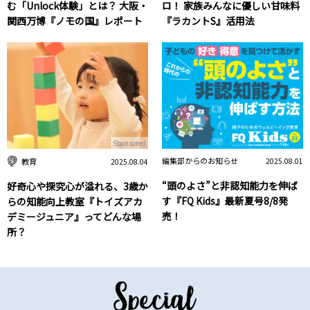
む「Unlock体験」とは？ 大阪・
ロ！ 家族みんなに優しい甘味料
関西万博『ノモの国』レポート
『ラカントS』活用法
Sponsored
編集部からのお知らせ
教育
2025.08.01
2025.08.04
“頭のよさ”と非認知能力を伸ば
好奇心や探究心が溢れる、3歳か
す『FQ Kids』最新夏号8/8発
らの知能向上教室『トイズアカ
売！
デミージュニア』ってどんな場
所？