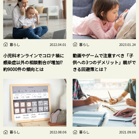
暮らし
暮らし
2022.04.01
2023.01.24
小児科オンラインでコロナ禍に
動画やゲームで注意すべき「子
感染症以外の相談割合が増加!?
供への3つのデメリット」親がで
約9000件の傾向とは
きる回避策とは？
暮らし
暮らし
2022.08.06
2021.09.06