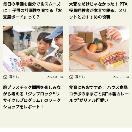
毎日の準備を自分で＆スムーズ
大変なだけじゃなかった！ PTA
に！ 子供の計画性を育てる『お
役員経験者が本音で語る、メリ
支度ボード』って？
ットとおすすめの役職
暮らし
暮らし
2023.09.14
2021.10.24
廃プラスチック問題を楽しみな
食育にもおすすめ！ ハウス食品
がら考える「ジップロック® リ
コラボのままごと用“木製カレー
サイクルプログラム」のワーク
ルウ”がリアル可愛い
ショップをレポート！