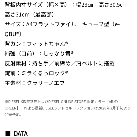
背板内寸サイズ（幅×高）：幅23㎝ 高さ30.5㎝
高さ31cm（最高部）
サイズ：A4フラットファイル キューブ型（e-
QBU®）
背カン：フィットちゃん®
補強（口前）：しっかり君®
反射素材：持ち手／前締め／肩ベルトに搭載
錠前：ミラくるっロック®
主素材：クラリーノエフ
※DIESEL KID直営店およびDIESEL ONLINE STORE 限定カラー【ARMY
GREEN】、および最新DIESELランドセルコレクションは2020年3月下旬より
発売予定。
DATA