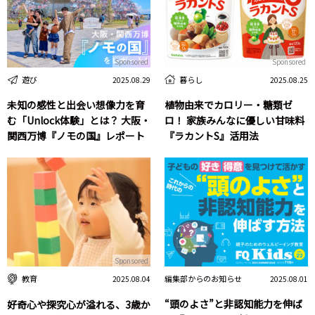
Sponsored
Sponsored
遊び
暮らし
2025.08.29
2025.08.25
未知の感性と出会い想像力を育
植物由来でカロリー・糖類ゼ
む「Unlock体験」とは？ 大阪・
ロ！ 家族みんなに優しい甘味料
関西万博『ノモの国』レポート
『ラカントS』活用法
Sponsored
編集部からのお知らせ
教育
2025.08.01
2025.08.04
“頭のよさ”と非認知能力を伸ば
好奇心や探究心が溢れる、3歳か