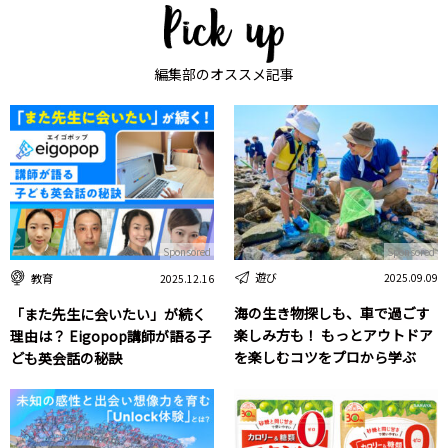
編集部のオススメ記事
Sponsored
Sponsored
遊び
教育
2025.09.09
2025.12.16
海の生き物探しも、車で過ごす
「また先生に会いたい」が続く
楽しみ方も！ もっとアウトドア
理由は？ Eigopop講師が語る子
を楽しむコツをプロから学ぶ
ども英会話の秘訣