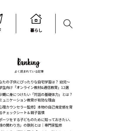
び
暮らし
よく読まれている記事
なたの子供にぴったりな自宅学習は？ 幼児〜
学生向け「オンライン教材&通信教育」12選
少期に身につけたい「対話の基礎体力」とは？
ミュニケーション教育が有効な理由
心理カウンセラー監修】本物の自己肯定感を育
るチェックシート＆親子習慣
ポーツをする子どものために知っておきたい、
親の関わり方」の鉄則とは｜専門家監修