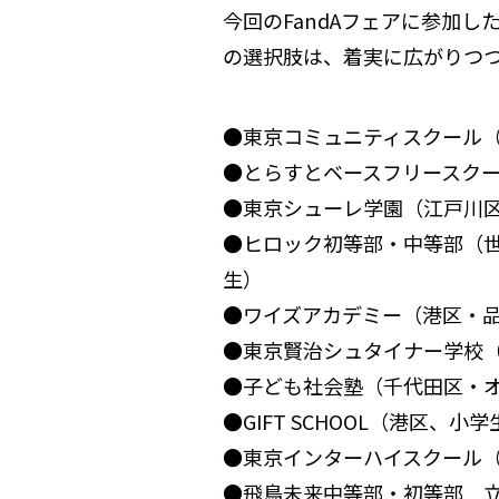
今回のFandAフェアに参加し
の選択肢は、着実に広がりつ
●東京コミュニティスクール
●とらすとベースフリースク
●東京シューレ学園（江戸川
●ヒロック初等部・中等部（
生）
●ワイズアカデミー（港区・
●東京賢治シュタイナー学校
●子ども社会塾（千代田区・オ
●GIFT SCHOOL（港区、小
●東京インターハイスクール
●飛鳥未来中等部・初等部 