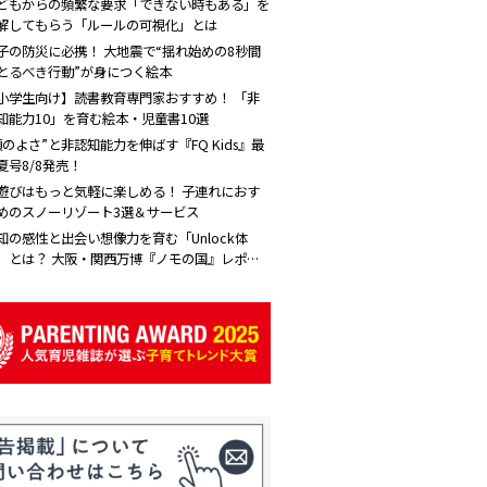
どもからの頻繁な要求「できない時もある」を
解してもらう「ルールの可視化」とは
子の防災に必携！ 大地震で“揺れ始めの8秒間
とるべき行動”が身につく絵本
小学生向け】読書教育専門家おすすめ！ 「非
知能力10」を育む絵本・児童書10選
頭のよさ”と非認知能力を伸ばす『FQ Kids』最
夏号8/8発売！
遊びはもっと気軽に楽しめる！ 子連れにおす
めのスノーリゾート3選＆サービス
知の感性と出会い想像力を育む「Unlock体
」とは？ 大阪・関西万博『ノモの国』レポー