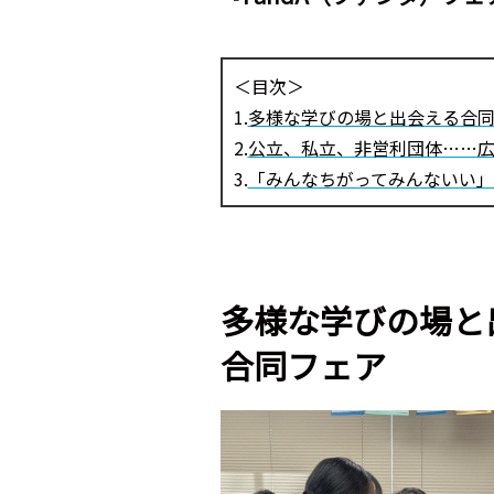
＜目次＞
1.
多様な学びの場と出会える合
2.
公立、私立、非営利団体……
3.
「みんなちがってみんないい」
多様な学びの場と
合同フェア