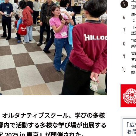
子
理
親
に
【
認
“
新
雪
す
未
験
ト
ール、オルタナティブスクール、学びの多様
都内で活動する多様な学び場が出展する
 2025 in 東京』が開催された。