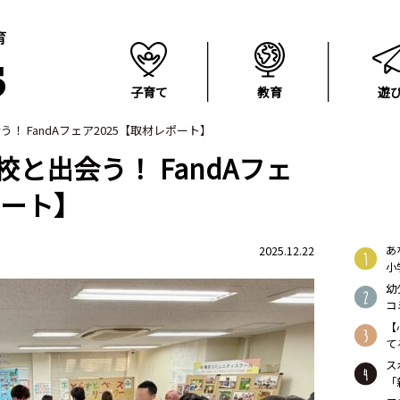
子育て
教育
遊
！ FandAフェア2025【取材レポート】
と出会う！ FandAフェ
ポート】
あ
2025.12.22
小
幼
コ
【
て
ス
「