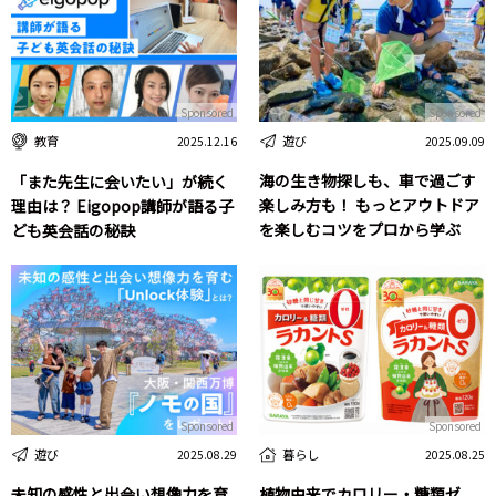
Sponsored
Sponsored
遊び
教育
2025.09.09
2025.12.16
海の生き物探しも、車で過ごす
「また先生に会いたい」が続く
楽しみ方も！ もっとアウトドア
理由は？ Eigopop講師が語る子
を楽しむコツをプロから学ぶ
ども英会話の秘訣
Sponsored
Sponsored
遊び
暮らし
2025.08.29
2025.08.25
未知の感性と出会い想像力を育
植物由来でカロリー・糖類ゼ