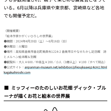
いる。6月以降は兵庫県や東京都、宮崎県など各地
でも開催予定だ。
〈開催概要〉
「絵本作家かがくいひろしの世界展」
●期間：2024年4月20日（土）～6月16日（日）
●休館日：火曜日
●場所：高知県香美市香北町美良布1224-2 香美市立やなせたかし記念館 詩
とメルヘン絵本館＆別館
●観覧料：大人￥600／中高生￥200／小人（3歳以上）￥100（すべて税込）
●公式サイト：
anpanman-museum.net/exhibition/pfeoujkaaeqz4cm1.html
kagakuihiroshi.com
ミッフィーのたのしいお花畑 ディック・ブル
ーナが描くお花と絵本の世界展