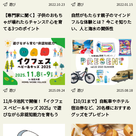
遊び
遊び
2022.10.23
2022.01.15
【専門家に聞く】子供のおもち
自然がもたらす親子のマインド
ゃが壊れたらチャンス!? 心を育
フルな体験とは？ 今こそ知りた
てる3つのポイント
い、人と海水の関係性
遊び
遊び
2025.09.24
2025.08.18
11/8-9池尻で開催！『イクフェ
【10/31まで】自転車やホテル
ス ベビー＆キッズ 2025』で遊
宿泊券など、20名様におすすめ
びながら非認知能力を育もう
グッズをプレゼント