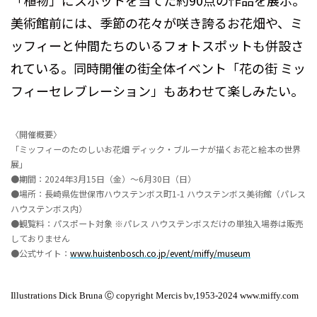
「植物」にスポットを当てた約90点の作品を展示。
美術館前には、季節の花々が咲き誇るお花畑や、ミ
ッフィーと仲間たちのいるフォトスポットも併設さ
れている。同時開催の街全体イベント「花の街 ミッ
フィーセレブレーション」もあわせて楽しみたい。
〈開催概要〉
「ミッフィーのたのしいお花畑 ディック・ブルーナが描くお花と絵本の世界
展」
●期間：2024年3月15日（金）～6月30日（日）
●場所：長崎県佐世保市ハウステンボス町1-1 ハウステンボス美術館（パレス
ハウステンボス内）
●観覧料：パスポート対象 ※パレス ハウステンボスだけの単独入場券は販売
しておりません
●公式サイト：
www.huistenbosch.co.jp/event/miffy/museum
Illustrations Dick Bruna Ⓒ copyright Mercis bv,1953-2024 www.miffy.com