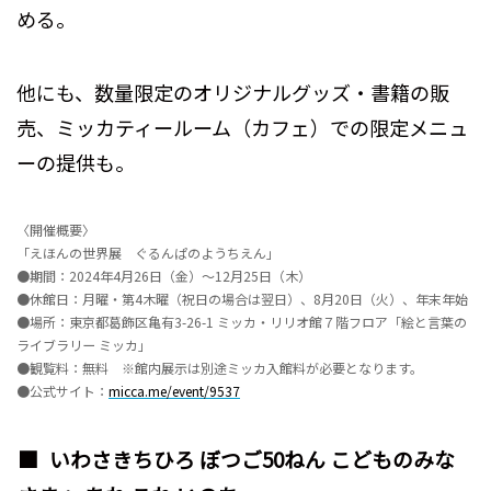
める。
他にも、数量限定のオリジナルグッズ・書籍の販
売、ミッカティールーム（カフェ）での限定メニュ
ーの提供も。
〈開催概要〉
「えほんの世界展 ぐるんぱのようちえん」
●期間：2024年4月26日（金）～12月25日（木）
●休館日：月曜・第4木曜（祝日の場合は翌日）、8月20日（火）、年末年始
●場所：東京都葛飾区亀有3-26-1 ミッカ・リリオ館７階フロア「絵と言葉の
ライブラリー ミッカ」
●観覧料：無料 ※館内展示は別途ミッカ入館料が必要となります。
●公式サイト：
micca.me/event/9537
いわさきちひろ ぼつご50ねん こどものみな