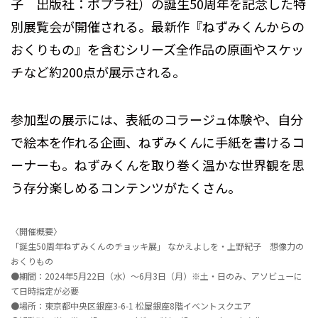
子 出版社：ポプラ社）の誕生50周年を記念した特
別展覧会が開催される。最新作『ねずみくんからの
おくりもの』を含むシリーズ全作品の原画やスケッ
チなど約200点が展示される。
参加型の展示には、表紙のコラージュ体験や、自分
で絵本を作れる企画、ねずみくんに手紙を書けるコ
ーナーも。ねずみくんを取り巻く温かな世界観を思
う存分楽しめるコンテンツがたくさん。
〈開催概要〉
「誕生50周年ねずみくんのチョッキ展」 なかえよしを・上野紀子 想像力の
おくりもの
●期間：2024年5月22日（水）～6月3日（月）※土・日のみ、アソビューに
て日時指定が必要
●場所：東京都中央区銀座3-6-1 松屋銀座8階イベントスクエア