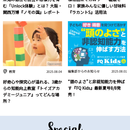
む「Unlock体験」とは？ 大阪・
ロ！ 家族みんなに優しい甘味料
関西万博『ノモの国』レポート
『ラカントS』活用法
Sponsored
編集部からのお知らせ
教育
2025.08.01
2025.08.04
“頭のよさ”と非認知能力を伸ば
好奇心や探究心が溢れる、3歳か
す『FQ Kids』最新夏号8/8発
らの知能向上教室『トイズアカ
売！
デミージュニア』ってどんな場
所？