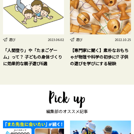
遊び
遊び
2023.06.02
2022.10.25
「人間登り」や「たまごゲー
【専門家に聞く】素朴なおもち
ム」って？ 子どもの身体づくり
ゃが物理や科学の初歩に!? 子供
に効果的な親子遊び6選
の遊びを学びにする秘訣
編集部のオススメ記事