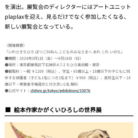
を演出。展覧会のディレクターにはアートユニット
plaplaxを迎え、見るだけでなく参加したくなる、
新しい展覧会となっている。
〈開催概要〉
「いわさきちひろ ぼつご50ねん こどものみなさまへ あれ これ いのち」
●期間：2024年3月1日（金）～6月16日（日）
●場所：東京都練馬区下石神井4-7-2 ちひろ美術館・東京
●観覧料：一般 ￥1200（税込）、学生・65歳以上・18歳以下の子どもに同
伴する保護者（子ども1名につき2名まで）￥900（税込）、高校生以下・18
歳以下・障害者手帳提示と付き添い1名 無料
●公式サイト：
chihiro.jp/tokyo/exhibitions/33076
絵本作家かがくいひろしの世界展