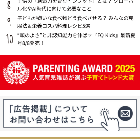
子供の「創造力を育むインプット」とは？ グローバ
ル化やAI時代に向けて必要なこと
子どもが嫌いな食べ物どう食べさせる？ みんなの克
服法＆栄養コスパ料理レシピ5選
“頭のよさ”と非認知能力を伸ばす『FQ Kids』最新夏
号8/8発売！