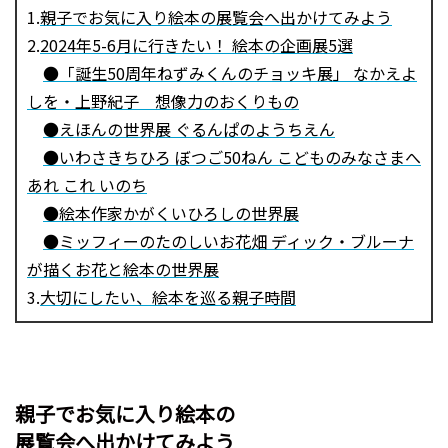
1.
親子でお気に入り絵本の展覧会へ出かけてみよう
2.
2024年5-6月に行きたい！ 絵本の企画展5選
●「誕生50周年ねずみくんのチョッキ展」 なかえよ
しを・上野紀子 想像力のおくりもの
●えほんの世界展 ぐるんぱのようちえん
●いわさきちひろ ぼつご50ねん こどものみなさまへ
あれ これ いのち
●絵本作家かがくいひろしの世界展
●ミッフィーのたのしいお花畑 ディック・ブルーナ
が描くお花と絵本の世界展
3.
大切にしたい、絵本を巡る親子時間
親子でお気に入り絵本の
展覧会へ出かけてみよう