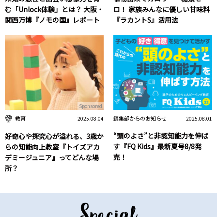
む「Unlock体験」とは？ 大阪・
ロ！ 家族みんなに優しい甘味料
関西万博『ノモの国』レポート
『ラカントS』活用法
Sponsored
編集部からのお知らせ
教育
2025.08.01
2025.08.04
“頭のよさ”と非認知能力を伸ば
好奇心や探究心が溢れる、3歳か
す『FQ Kids』最新夏号8/8発
らの知能向上教室『トイズアカ
売！
デミージュニア』ってどんな場
所？