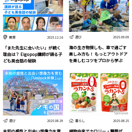
Sponsored
Sponsored
遊び
教育
2025.09.09
2025.12.16
海の生き物探しも、車で過ごす
「また先生に会いたい」が続く
楽しみ方も！ もっとアウトドア
理由は？ Eigopop講師が語る子
を楽しむコツをプロから学ぶ
ども英会話の秘訣
Sponsored
Sponsored
遊び
暮らし
2025.08.29
2025.08.25
未知の感性と出会い想像力を育
植物由来でカロリー・糖類ゼ