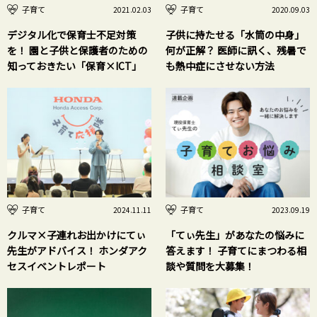
子育て
子育て
2021.02.03
2020.09.03
デジタル化で保育士不足対策
子供に持たせる「水筒の中身」
を！ 園と子供と保護者のための
何が正解？ 医師に訊く、残暑で
知っておきたい「保育×ICT」
も熱中症にさせない方法
子育て
子育て
2024.11.11
2023.09.19
クルマ×子連れお出かけにてぃ
「てぃ先生」があなたの悩みに
先生がアドバイス！ ホンダアク
答えます！ 子育てにまつわる相
セスイベントレポート
談や質問を大募集！