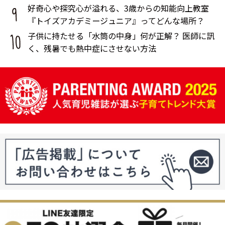
催
好奇心や探究心が溢れる、3歳からの知能向上教室
『トイズアカデミージュニア』ってどんな場所？
子供に持たせる「水筒の中身」何が正解？ 医師に訊
く、残暑でも熱中症にさせない方法