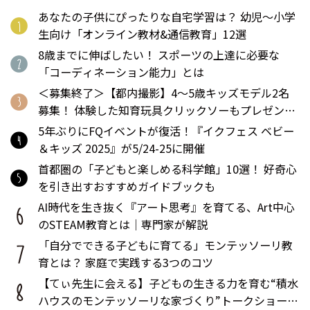
あなたの子供にぴったりな自宅学習は？ 幼児〜小学
生向け「オンライン教材&通信教育」12選
8歳までに伸ばしたい！ スポーツの上達に必要な
「コーディネーション能力」とは
＜募集終了＞【都内撮影】4～5歳キッズモデル2名
募集！ 体験した知育玩具クリックソーもプレゼン
ト！
5年ぶりにFQイベントが復活！『イクフェス ベビー
＆キッズ 2025』が5/24-25に開催
首都圏の「子どもと楽しめる科学館」10選！ 好奇心
を引き出すおすすめガイドブックも
AI時代を生き抜く『アート思考』を育てる、Art中心
のSTEAM教育とは｜専門家が解説
「自分でできる子どもに育てる」モンテッソーリ教
育とは？ 家庭で実践する3つのコツ
【てぃ先生に会える】子どもの生きる力を育む“積水
ハウスのモンテッソーリな家づくり”トークショー開