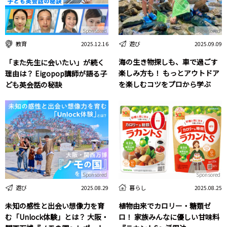
Sponsored
Sponsored
遊び
教育
2025.09.09
2025.12.16
海の生き物探しも、車で過ごす
「また先生に会いたい」が続く
楽しみ方も！ もっとアウトドア
理由は？ Eigopop講師が語る子
を楽しむコツをプロから学ぶ
ども英会話の秘訣
Sponsored
Sponsored
遊び
暮らし
2025.08.29
2025.08.25
未知の感性と出会い想像力を育
植物由来でカロリー・糖類ゼ
む「Unlock体験」とは？ 大阪・
ロ！ 家族みんなに優しい甘味料