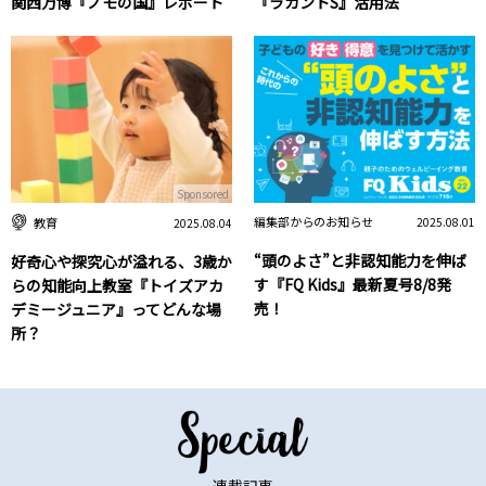
関西万博『ノモの国』レポート
『ラカントS』活用法
Sponsored
編集部からのお知らせ
教育
2025.08.01
2025.08.04
“頭のよさ”と非認知能力を伸ば
好奇心や探究心が溢れる、3歳か
す『FQ Kids』最新夏号8/8発
らの知能向上教室『トイズアカ
売！
デミージュニア』ってどんな場
所？