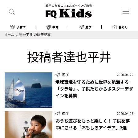
子育て
教育
遊び
暮らし
ホーム
達也平井 の執筆記事
投稿者達也平井
遊び
2020.04.22
地球環境を守るために世界を航海する
「タラ号」、子供たちからポスターデザ
インを募集
遊び
2020.04.06
おうち遊びをもっと楽しく！ 子供を夢
中にさせる「おもしろアイデア」3選