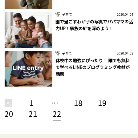
子育て
2020.04.04
園で過ごすわが子の写真でパパママの活
力UP！家族の絆を深めよう！
子育て
2020.04.02
休校中の勉強にぴったり！ 誰でも無料
で学べるLINEのプログラミング教材が
話題
<
1
…
18
19
20
21
22