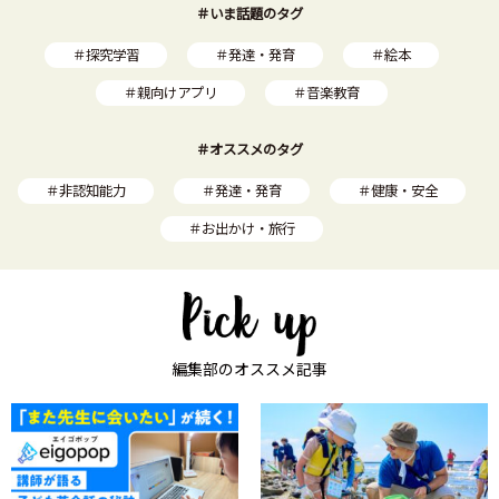
＃いま話題のタグ
＃探究学習
＃発達・発育
＃絵本
＃親向けアプリ
＃音楽教育
＃オススメのタグ
＃非認知能力
＃発達・発育
＃健康・安全
＃お出かけ・旅行
編集部のオススメ記事