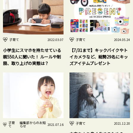
子育て
子育て
2022.03.07
2024.05.24
小学生にスマホを持たせている
【7/31まで】キックバイクやト
親550人に聞いた！ ルールや制
イカメラなど、総勢29名にキッ
限、取り上げの実態は？
ズアイテムプレゼント
子育
編集部からのお知
子育て
2021.12.20
2021.07.16
て
らせ