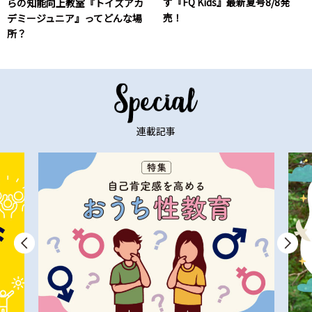
す『FQ Kids』最新夏号8/8発
らの知能向上教室『トイズアカ
売！
デミージュニア』ってどんな場
所？
連載記事