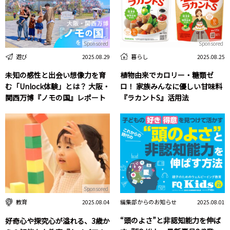
Sponsored
Sponsored
遊び
暮らし
2025.08.29
2025.08.25
未知の感性と出会い想像力を育
植物由来でカロリー・糖類ゼ
む「Unlock体験」とは？ 大阪・
ロ！ 家族みんなに優しい甘味料
関西万博『ノモの国』レポート
『ラカントS』活用法
Sponsored
編集部からのお知らせ
教育
2025.08.01
2025.08.04
“頭のよさ”と非認知能力を伸ば
好奇心や探究心が溢れる、3歳か