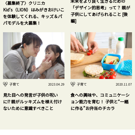
未来をより良く生きるための
〈募集終了〉クリニカ
「デザイン的思考」って？ 親が
Kid‘s（LION）はみがきおけいこ
子供にしてあげられること [後
を体験してくれる、キッズ＆パ
編]
パモデルを大募集！
子育て
子育て
2023.04.29
2020.11.07
見た目への発言が子供の呪い
食への興味や、コミュニケーシ
に!? 親がルッキズムを植え付け
ョン能力を育む！ 子供と“一緒
ないために意識すべきこと
に作る”お弁当のチカラ