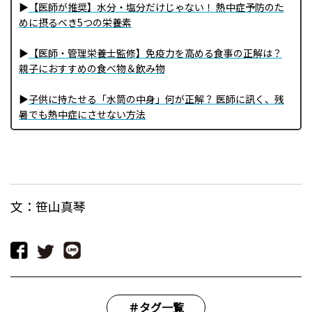
▶
【医師が推奨】水分・塩分だけじゃない！ 熱中症予防のた
めに摂るべき5つの栄養素
▶
【医師・管理栄養士監修】免疫力を高める食事の正解は？
親子におすすめの食べ物＆飲み物
▶
子供に持たせる「水筒の中身」何が正解？ 医師に訊く、残
暑でも熱中症にさせない方法
文：笹山真琴
＃タグ一覧