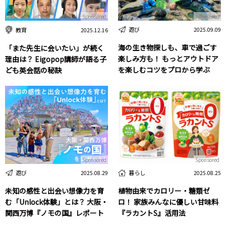
Sponsored
Sponsored
遊び
教育
2025.09.09
2025.12.16
海の生き物探しも、車で過ごす
「また先生に会いたい」が続く
楽しみ方も！ もっとアウトドア
理由は？ Eigopop講師が語る子
を楽しむコツをプロから学ぶ
ども英会話の秘訣
Sponsored
Sponsored
遊び
暮らし
2025.08.29
2025.08.25
未知の感性と出会い想像力を育
植物由来でカロリー・糖類ゼ
む「Unlock体験」とは？ 大阪・
ロ！ 家族みんなに優しい甘味料
関西万博『ノモの国』レポート
『ラカントS』活用法