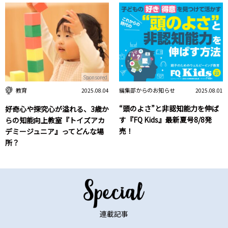
Sponsored
編集部からのお知らせ
教育
2025.08.01
2025.08.04
“頭のよさ”と非認知能力を伸ば
好奇心や探究心が溢れる、3歳か
す『FQ Kids』最新夏号8/8発
らの知能向上教室『トイズアカ
売！
デミージュニア』ってどんな場
所？
連載記事