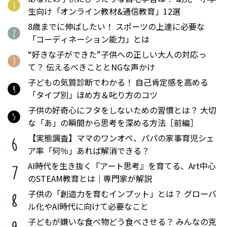
生向け「オンライン教材&通信教育」12選
8歳までに伸ばしたい！ スポーツの上達に必要な
「コーディネーション能力」とは
“好きな子ができた”子供への正しい大人の対応っ
て？ 伝えるべきこととNGな声かけ
子どもの気質診断でわかる！ 自己肯定感を高める
「タイプ別」ほめ方＆叱り方のコツ
子供の好奇心にフタをしないための習慣とは？ 大切
な「あ」の瞬間から思考を深める方法［前編］
【実態調査】ママのワンオペ、パパの家事育児シェ
ア率「何％」あれば解消できる？
AI時代を生き抜く『アート思考』を育てる、Art中心
のSTEAM教育とは｜専門家が解説
子供の「創造力を育むインプット」とは？ グローバ
ル化やAI時代に向けて必要なこと
子どもが嫌いな食べ物どう食べさせる？ みんなの克