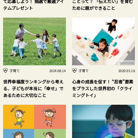
て応募しよう！ 抽選で厳選アイ
ことって？ 「伝えたい」を育む
テムプレゼント
ために親ができること
Sponsored
子育て
子育て
2024.08.14
2020.03.16
世界幸福度ランキングから考え
心身の成長を促す！ “忍者”要素
る、子どもが本当に「幸せ」で
をプラスした世界初の「クライ
あるために大切なこと
ミングトイ」