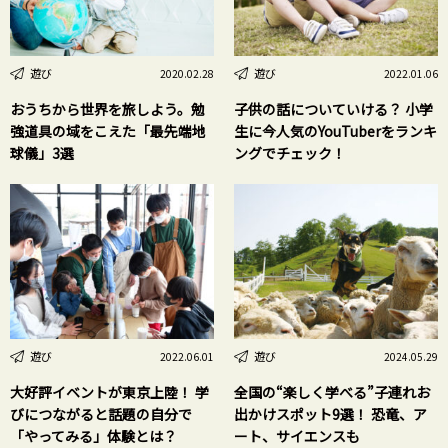
遊び
遊び
2020.02.28
2022.01.06
おうちから世界を旅しよう。勉
子供の話についていける？ 小学
強道具の域をこえた「最先端地
生に今人気のYouTuberをランキ
球儀」3選
ングでチェック！
遊び
遊び
2022.06.01
2024.05.29
大好評イベントが東京上陸！ 学
全国の“楽しく学べる”子連れお
びにつながると話題の自分で
出かけスポット9選！ 恐竜、ア
「やってみる」体験とは？
ート、サイエンスも