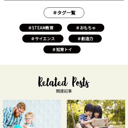
＃タグ一覧
＃STEAM教育
＃おもちゃ
＃サイエンス
＃創造力
＃知育トイ
関連記事