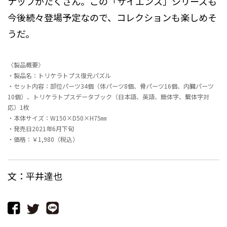
ナップがたくさん。この「サイエンス」シリーズも
今後続々登場予定なので、コレクションも楽しめそ
うだ。
〈製品概要〉
・製品名：トリケラトプス復元パズル
・セット内容：部位パーツ34個（体パーツ8個、骨パーツ16個、内臓パーツ
10個）、トリケラトプスデータブック（日本語、英語、簡体字、繫体字対
応）1枚
・本体サイズ：W150×D50×H75㎜
・発売日2021年6月下旬
・価格：￥1,980（税込）
文：平井達也