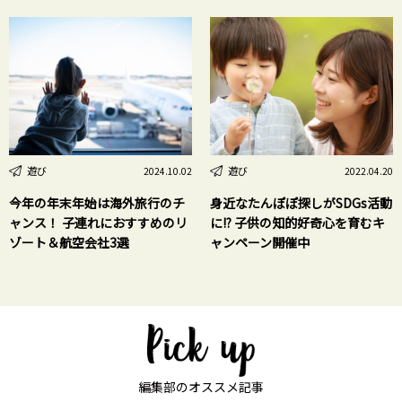
遊び
遊び
2024.10.02
2022.04.20
今年の年末年始は海外旅行のチ
身近なたんぽぽ探しがSDGs活動
ャンス！ 子連れにおすすめのリ
に!? 子供の知的好奇心を育むキ
ゾート＆航空会社3選
ャンペーン開催中
編集部のオススメ記事