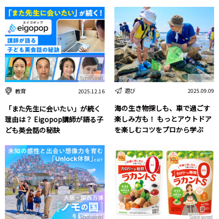
Sponsored
Sponsored
遊び
教育
2025.09.09
2025.12.16
海の生き物探しも、車で過ごす
「また先生に会いたい」が続く
楽しみ方も！ もっとアウトドア
理由は？ Eigopop講師が語る子
を楽しむコツをプロから学ぶ
ども英会話の秘訣
Sponsored
Sponsored