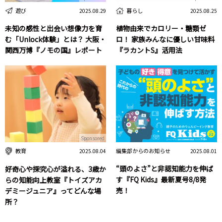
遊び
暮らし
2025.08.29
2025.08.25
未知の感性と出会い想像力を育
植物由来でカロリー・糖類ゼ
む「Unlock体験」とは？ 大阪・
ロ！ 家族みんなに優しい甘味料
関西万博『ノモの国』レポート
『ラカントS』活用法
Sponsored
編集部からのお知らせ
教育
2025.08.01
2025.08.04
“頭のよさ”と非認知能力を伸ば
好奇心や探究心が溢れる、3歳か
す『FQ Kids』最新夏号8/8発
らの知能向上教室『トイズアカ
売！
デミージュニア』ってどんな場
所？