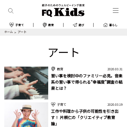
子育て
教育
遊び
暮らし
ホーム
アート
アート
教育
2020.03.31
習い事を検討中のファミリー必見。音楽
系の習い事で得られる“幸福度”調査の結
果とは？
Sponsored
子育て
2020.03.19
工作や料理から子供の可能性を引き出
す！ 片桐仁の「クリエイティブ教育
論」