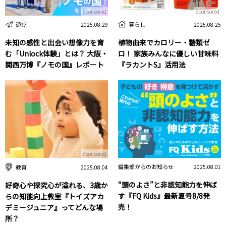
Sponsored
Sponsored
遊び
暮らし
2025.08.29
2025.08.25
未知の感性と出会い想像力を育
植物由来でカロリー・糖類ゼ
む「Unlock体験」とは？ 大阪・
ロ！ 家族みんなに優しい甘味料
関西万博『ノモの国』レポート
『ラカントS』活用法
Sponsored
編集部からのお知らせ
教育
2025.08.01
2025.08.04
“頭のよさ”と非認知能力を伸ば
好奇心や探究心が溢れる、3歳か
す『FQ Kids』最新夏号8/8発
らの知能向上教室『トイズアカ
売！
デミージュニア』ってどんな場
所？