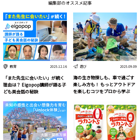
編集部のオススメ記事
Sponsored
Sponsored
遊び
教育
2025.09.09
2025.12.16
海の生き物探しも、車で過ごす
「また先生に会いたい」が続く
楽しみ方も！ もっとアウトドア
理由は？ Eigopop講師が語る子
を楽しむコツをプロから学ぶ
ども英会話の秘訣