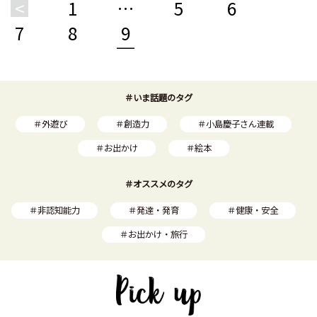
<
1
…
5
6
7
8
9
＃いま話題のタグ
＃外遊び
＃創造力
＃小島慶子さん連載
＃お出かけ
＃絵本
＃オススメのタグ
＃非認知能力
＃発達・発育
＃健康・安全
＃お出かけ・旅行