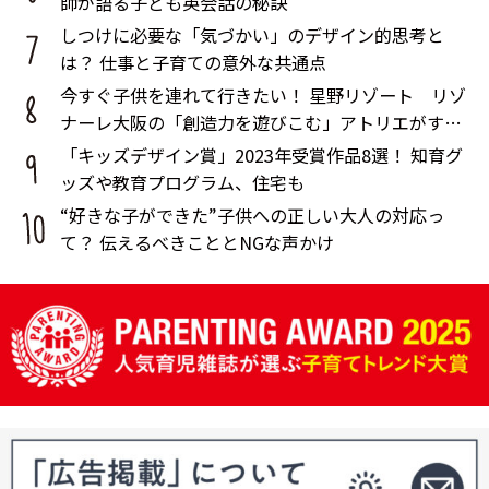
師が語る子ども英会話の秘訣
しつけに必要な「気づかい」のデザイン的思考と
は？ 仕事と子育ての意外な共通点
今すぐ子供を連れて行きたい！ 星野リゾート リゾ
ナーレ大阪の「創造力を遊びこむ」アトリエがすご
い
「キッズデザイン賞」2023年受賞作品8選！ 知育グ
ッズや教育プログラム、住宅も
“好きな子ができた”子供への正しい大人の対応っ
て？ 伝えるべきこととNGな声かけ