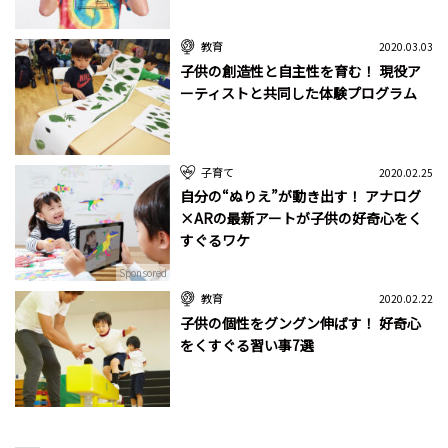
教育
2020.03.03
子供の創造性と自主性を育む！ 現役ア
ーティストと共同した体験プログラム
子育て
2020.02.25
自分の“ぬりえ”が動き出す！ アナログ
×ARの最新アートが子供の好奇心をく
すぐるワケ
Sponsored
教育
2020.02.22
子供の個性をグングン伸ばす！ 好奇心
をくすぐる習い事7選