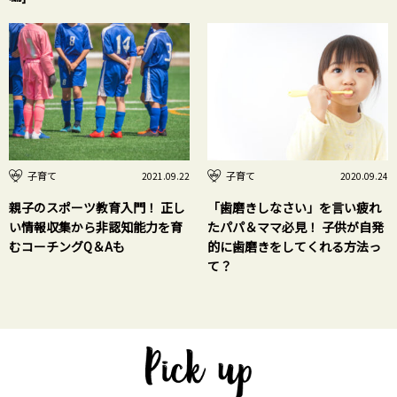
子育て
子育て
2021.09.22
2020.09.24
親子のスポーツ教育入門！ 正し
「歯磨きしなさい」を言い疲れ
い情報収集から非認知能力を育
たパパ＆ママ必見！ 子供が自発
むコーチングQ＆Aも
的に歯磨きをしてくれる方法っ
て？