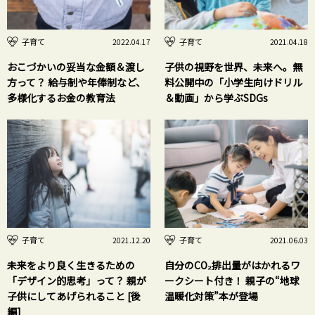
子育て
子育て
2022.04.17
2021.04.18
おこづかいの妥当な金額＆渡し
子供の視野を世界、未来へ。無
方って？ 給与制や年俸制など、
料公開中の「小学生向けドリル
多様化するお金の教育法
＆動画」から学ぶSDGs
子育て
子育て
2021.12.20
2021.06.03
未来をより良く生きるための
自分のCO₂排出量がはかれるワ
「デザイン的思考」って？ 親が
ークシート付き！ 親子の“地球
子供にしてあげられること [後
温暖化対策”本が登場
編]