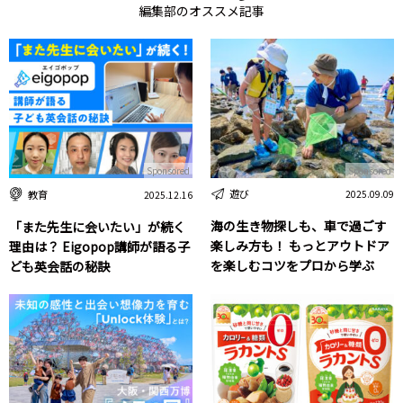
編集部のオススメ記事
Sponsored
Sponsored
遊び
教育
2025.09.09
2025.12.16
海の生き物探しも、車で過ごす
「また先生に会いたい」が続く
楽しみ方も！ もっとアウトドア
理由は？ Eigopop講師が語る子
を楽しむコツをプロから学ぶ
ども英会話の秘訣