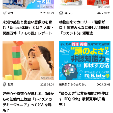
Sponsored
Sponsored
遊び
暮らし
2025.08.29
2025.08.25
未知の感性と出会い想像力を育
植物由来でカロリー・糖類ゼ
む「Unlock体験」とは？ 大阪・
ロ！ 家族みんなに優しい甘味料
関西万博『ノモの国』レポート
『ラカントS』活用法
Sponsored
編集部からのお知らせ
教育
2025.08.01
2025.08.04
“頭のよさ”と非認知能力を伸ば
好奇心や探究心が溢れる、3歳か
す『FQ Kids』最新夏号8/8発
らの知能向上教室『トイズアカ
売！
デミージュニア』ってどんな場
所？