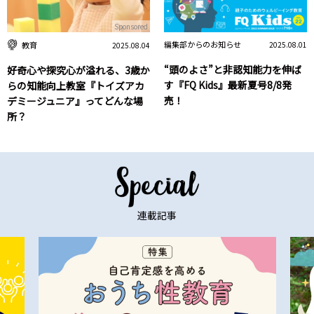
Sponsored
編集部からのお知らせ
教育
2025.08.01
2025.08.04
“頭のよさ”と非認知能力を伸ば
好奇心や探究心が溢れる、3歳か
す『FQ Kids』最新夏号8/8発
らの知能向上教室『トイズアカ
売！
デミージュニア』ってどんな場
所？
連載記事