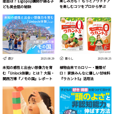
楽しみ方も！ もっとアウトドア
理由は？ Eigopop講師が語る子
を楽しむコツをプロから学ぶ
ども英会話の秘訣
Sponsored
Sponsored
遊び
暮らし
2025.08.29
2025.08.25
未知の感性と出会い想像力を育
植物由来でカロリー・糖類ゼ
む「Unlock体験」とは？ 大阪・
ロ！ 家族みんなに優しい甘味料
関西万博『ノモの国』レポート
『ラカントS』活用法