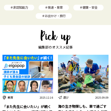
＃非認知能力
＃発達・発育
＃健康・安全
＃お出かけ・旅行
編集部のオススメ記事
Sponsored
Sponsored
遊び
教育
2025.09.09
2025.12.16
海の生き物探しも、車で過ごす
「また先生に会いたい」が続く