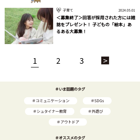
子育て
2024.05.01
＜募集終了＞回答が採用された方には雑
誌をプレゼント！ 子どもの「絵本」あ
るある大募集！
1
2
3
>
＃いま話題のタグ
＃コミュニケーション
＃SDGs
＃シュタイナー教育
＃外遊び
＃アウトドア
＃オススメのタグ