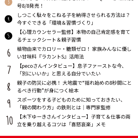
号8/8発売！
しつこく駄々をこねる子を納得させられる方法は？
今すぐできる「環境＆習慣づくり」
【心理カウンセラー監修】本物の自己肯定感を育て
るチェックシート＆親子習慣
植物由来でカロリー・糖類ゼロ！ 家族みんなに優し
い甘味料『ラカントS』活用法
【pecoさんインタビュー】息子ファーストな今、
「別にいいか」と思える自分でいたい
親子の防災に必携！ 大地震で“揺れ始めの8秒間にと
るべき行動”が身につく絵本
スポーツをする子どものために知っておきたい、
「親の関わり方」の鉄則とは｜専門家監修
【木下ゆーきさんインタビュー】子育て＆仕事の両
立を乗り越えるコツは「喜怒哀楽」メモ