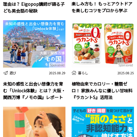
楽しみ方も！ もっとアウトドア
理由は？ Eigopop講師が語る子
を楽しむコツをプロから学ぶ
ども英会話の秘訣
Sponsored
Sponsored
遊び
暮らし
2025.08.29
2025.08.25
未知の感性と出会い想像力を育
植物由来でカロリー・糖類ゼ
む「Unlock体験」とは？ 大阪・
ロ！ 家族みんなに優しい甘味料
関西万博『ノモの国』レポート
『ラカントS』活用法