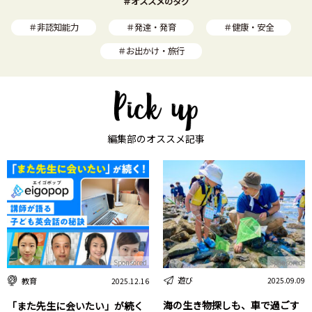
＃オススメのタグ
＃非認知能力
＃発達・発育
＃健康・安全
＃お出かけ・旅行
編集部のオススメ記事
Sponsored
Sponsored
遊び
教育
2025.09.09
2025.12.16
海の生き物探しも、車で過ごす
「また先生に会いたい」が続く