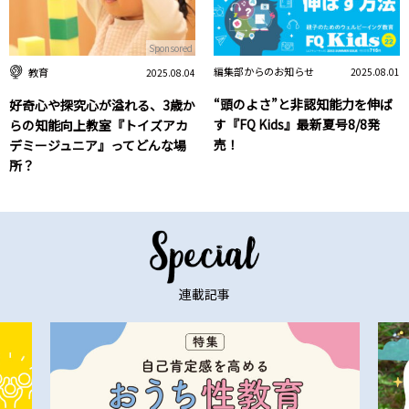
Sponsored
編集部からのお知らせ
教育
2025.08.01
2025.08.04
“頭のよさ”と非認知能力を伸ば
好奇心や探究心が溢れる、3歳か
す『FQ Kids』最新夏号8/8発
らの知能向上教室『トイズアカ
売！
デミージュニア』ってどんな場
所？
連載記事