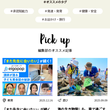
＃オススメのタグ
＃非認知能力
＃発達・発育
＃健康・安全
＃お出かけ・旅行
編集部のオススメ記事
Sponsored
Sponsored
遊び
教育
2025.09.09
2025.12.16
海の生き物探しも、車で過ごす
「また先生に会いたい」が続く