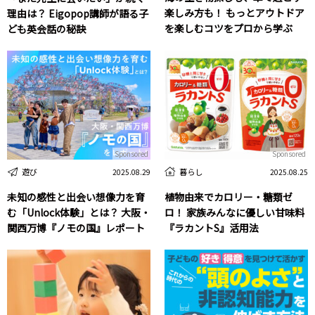
楽しみ方も！ もっとアウトドア
理由は？ Eigopop講師が語る子
を楽しむコツをプロから学ぶ
ども英会話の秘訣
Sponsored
Sponsored
遊び
暮らし
2025.08.29
2025.08.25
未知の感性と出会い想像力を育
植物由来でカロリー・糖類ゼ
む「Unlock体験」とは？ 大阪・
ロ！ 家族みんなに優しい甘味料
関西万博『ノモの国』レポート
『ラカントS』活用法