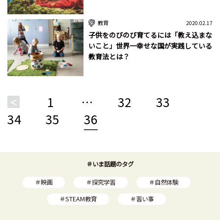
教育
2020.02.17
子供をのびのび育てるには「教え込まな
いこと」世界一幸せな国が実践している
教育法とは？
<
1
…
32
33
34
35
36
＃いま話題のタグ
＃映画
＃探究学習
＃自然体験
＃STEAM教育
＃習い事