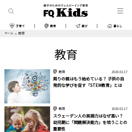
子育て
教育
遊び
暮らし
ホーム
教育
教育
教育
2020.02.17
周りの親はもう始めている？ 子供の自
発的な学びを促す「STEM教育」とは
教育
2020.02.17
スウェーデン人の英語力はなぜ高い？
幼児期に「問題解決能力」を培うことの
重要性